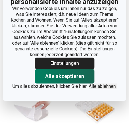
personalisierte Inhalte anzuzeigen
Wir verwenden Cookies um Ihnen nur das zu zeigen,
was Sie interessiert, d.h. neue Ideen zum Thema
Spritzbeutel DELÍCIA
Spritzbeutel DELÍCIA
Kochen und Wohnen. Wenn Sie auf "Alles akzeptieren"
35 cm, aus Leinwand,
35 cm, biegsam
klicken, stimmen Sie der Verwendung aller Arten von
Cookies zu. Im Abschnitt "Einstellungen" können Sie
6 Tüllen
auswählen, welche Cookies Sie zulassen möchten,
13,90 €
6,90 €
oder auf "Alle ablehnen" klicken (dies gilt nicht für so
genannte essenzielle Cookies). Die Einstellungen
Auf Lager
Auf Lager
können jederzeit geändert werden.
Warenkorb
Warenkorb
Einstellungen
Alle akzeptieren
Um alles abzulehnen, klicken Sie hier:
Alle ablehnen.