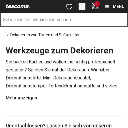
Sie befinden sich auf der Werkzeuge zum Dekorieren Seite
0
Zum Hauptinhalt springen
Zur Navigation springen
Zur Suche springen
MENU
Dekorieren von Torten und Süßigkeiten
Werkzeuge zum Dekorieren
Sie backen Kuchen und wollen sie richtig professionell
gestalten? Spielen Sie mit der Dekoration. Wir haben
Dekorationsstifte, Mini-Dekorationsbeutel,
Dekorationsstempel, Tortendekorationsstifte und vieles
mehr, mit dem Sie Ihre Torte oder Süßigkeiten künstlerisch
Mehr anzeigen
verschönern können. Neben den Werkzeugen für die
Torten- und Bonbendekoration finden Sie bei uns auch
Cupcakeförmchen
,
Tortenkerzen
und
Verteiler
!
Unentschlossen? Lassen Sie sich von unseren