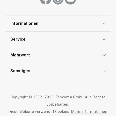
Informationen
Datenschutz
Service
Widerrufsrecht
Versand & Zahlung
Mehrwert
Impressum
FAQ
AGB
TESCOMA Club
Sonstiges
Kontaktformular
Design
Garantie
Meilensteine
Trusted Shops
Rücksendung und Reklamation
Über TESCOMA
Copyright © 1992–2026, Tescoma GmbH Alle Rechte
Qualität
Für Unternehmen
vorbehalten.
Diese Website verwendet Cookies.
Mehr Informationen
Barrierefreiheit