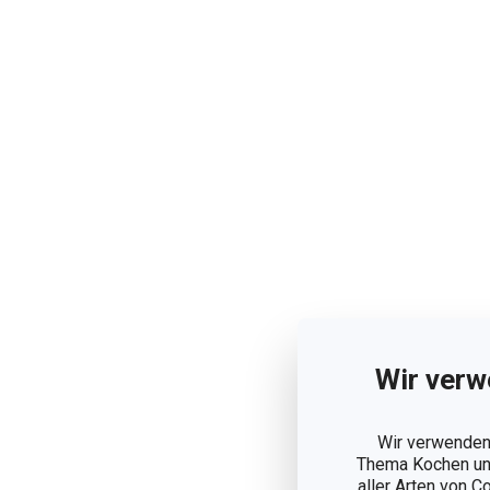
Wir verw
Wir verwenden 
Thema Kochen und
aller Arten von C