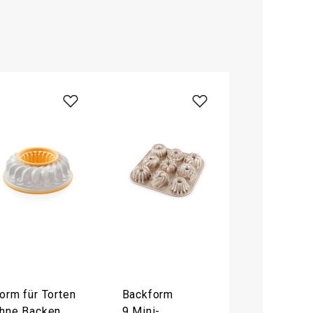
orm für Torten
Backform
hne Backen
9 Mini-