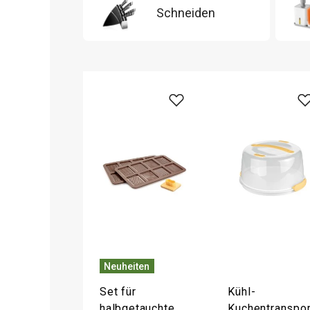
Schneiden
Neuheiten
Set für
Kühl-
halbgetauchte
Kuchentranspor