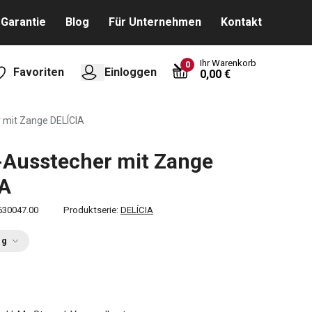
Garantie
Blog
Für Unternehmen
Kontakt
Ihr Warenkorb
0
Favoriten
Einloggen
0,00 €
 mit Zange DELÍCIA
Ausstecher mit Zange
IA
630047.00
Produktserie:
DELÍCIA
ng