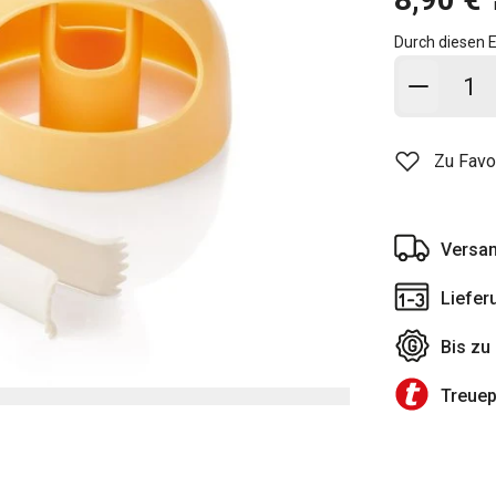
Durch diesen E
In den
Zu Favo
Versan
Liefer
Bis zu
Treue