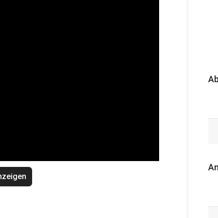
A
An
nzeigen