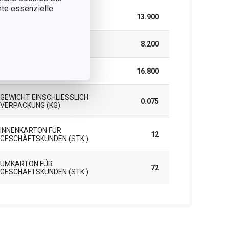
nnte essenzielle
BREITE (CM)
13.900
HÖHE (CM)
8.200
LÄNGE (CM)
16.800
GEWICHT EINSCHLIESSLICH V
0.075
ERPACKUNG (KG)
INNENKARTON FÜR
12
GESCHÄFTSKUNDEN (STK.)
UMKARTON FÜR
72
GESCHÄFTSKUNDEN (STK.)