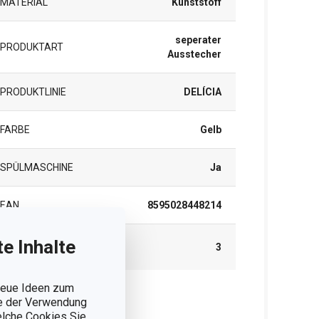
MATERIAL
Kunststoff
seperater
PRODUKTART
Ausstecher
PRODUKTLINIE
DELÍCIA
FARBE
Gelb
SPÜLMASCHINE
Ja
EAN
8595028448214
GARANTIE (IN
e Inhalte
3
JAHREN)
 neue Ideen zum
ie der Verwendung
rpackung
welche Cookies Sie