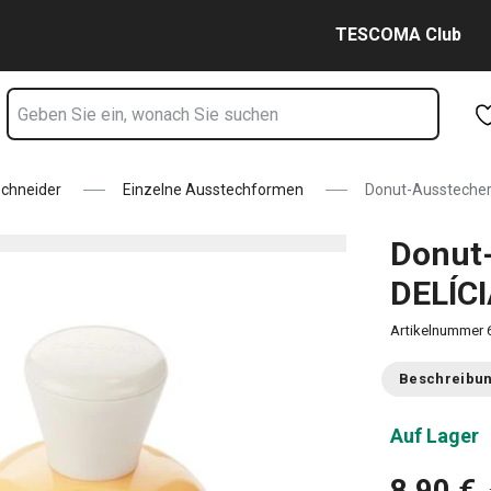
Seite
Zum Hauptinhalt springen
Zur Navigation springen
Zur Suche springen
TESCOMA Club
chneider
Einzelne Ausstechformen
Donut-Ausstecher
Donut-
DELÍC
Artikelnummer
Beschreibu
Auf Lager
8,90 €