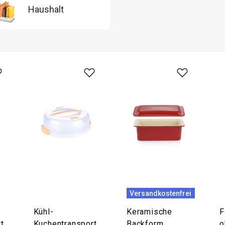
Haushalt
Versandkostenfrei
Kühl-
Keramische
F
t
Kuchentransport
Backform
o