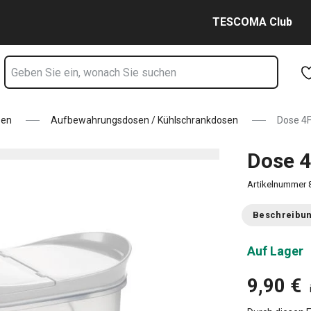
Zum Hauptinhalt springen
Zur Navigation springen
Zur Suche springen
TESCOMA Club
sen
Aufbewahrungsdosen / Kühlschrankdosen
Dose 4F
Dose 4
Artikelnummer
Beschreibu
Auf Lager
9,90 €