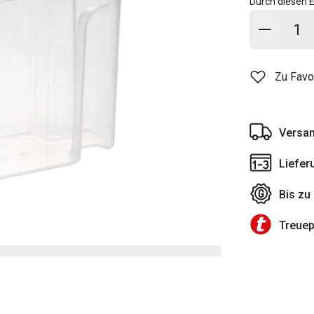
Durch diesen E
In den
Zu Favo
Versan
Liefer
Bis zu
Treue