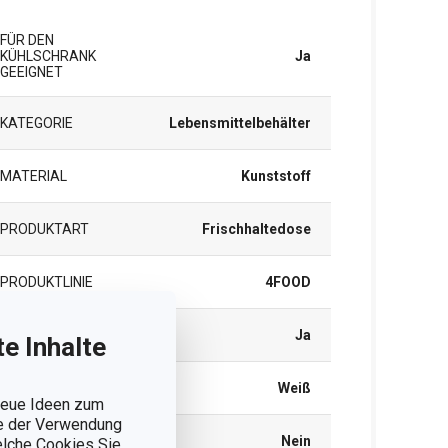
FÜR DEN
KÜHLSCHRANK
Ja
GEEIGNET
KATEGORIE
Lebensmittelbehälter
MATERIAL
Kunststoff
PRODUKTART
Frischhaltedose
PRODUKTLINIE
4FOOD
TIEFKÜHLGEEIGNET
Ja
e Inhalte
FARBE
Weiß
 neue Ideen zum
ie der Verwendung
SPÜLMASCHINE
Nein
welche Cookies Sie