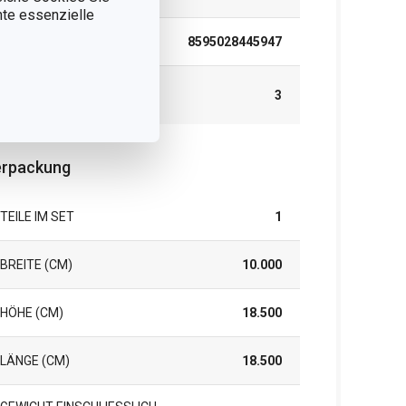
nnte essenzielle
EAN
8595028445947
GARANTIE (IN
3
JAHREN)
rpackung
TEILE IM SET
1
BREITE (CM)
10.000
HÖHE (CM)
18.500
LÄNGE (CM)
18.500