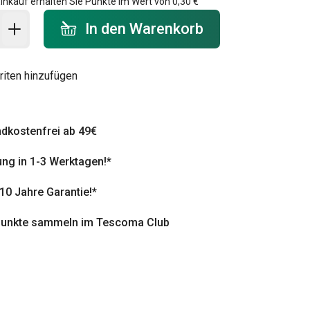
inkauf erhalten Sie Punkte im Wert von
0,30 €
 Warenkorb - Menge
In den Warenkorb
riten hinzufügen
dkostenfrei ab 49€
ung in 1-3 Werktagen!*
 10 Jahre Garantie!*
punkte sammeln im Tescoma Club