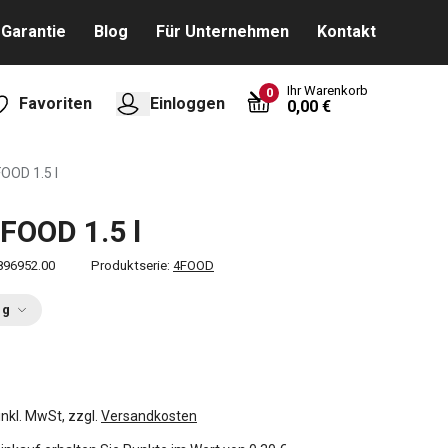
Garantie
Blog
Für Unternehmen
Kontakt
Ihr Warenkorb
0
Favoriten
Einloggen
0,00 €
OOD 1.5 l
FOOD 1.5 l
896952.00
Produktserie:
4FOOD
ng
inkl. MwSt, zzgl.
Versandkosten