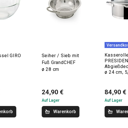
Versandkos
Kasseroll
ssel GIRO
Seiher / Sieb mit
PRESIDEN
Fuß GrandCHEF
Abgießdec
ø 28 cm
ø 24 cm, 5,
€
24,90 €
84,90 €
Auf Lager
Auf Lager
enkorb
Warenkorb
Ware