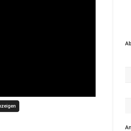
A
nzeigen
An