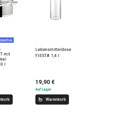
tenfrei
e
Lebensmitteldose
T mit
FIESTA 1,4 l
kel
0 l
19,90 €
Auf Lager
nkorb
Warenkorb