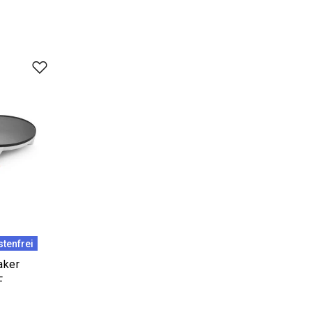
tenfrei
aker
F