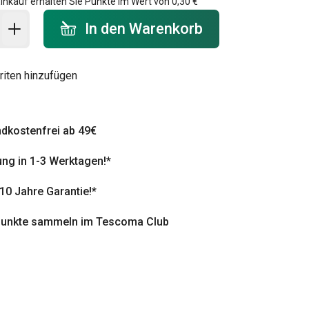
inkauf erhalten Sie Punkte im Wert von
0,30 €
 Warenkorb - Menge
In den Warenkorb
riten hinzufügen
dkostenfrei ab 49€
ung in 1-3 Werktagen!*
 10 Jahre Garantie!*
punkte sammeln im Tescoma Club