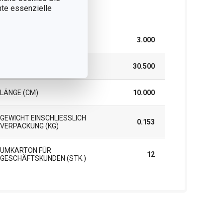
nnte essenzielle
rpackung
BREITE (CM)
3.000
HÖHE (CM)
30.500
LÄNGE (CM)
10.000
GEWICHT EINSCHLIESSLICH V
0.153
ERPACKUNG (KG)
UMKARTON FÜR
12
GESCHÄFTSKUNDEN (STK.)