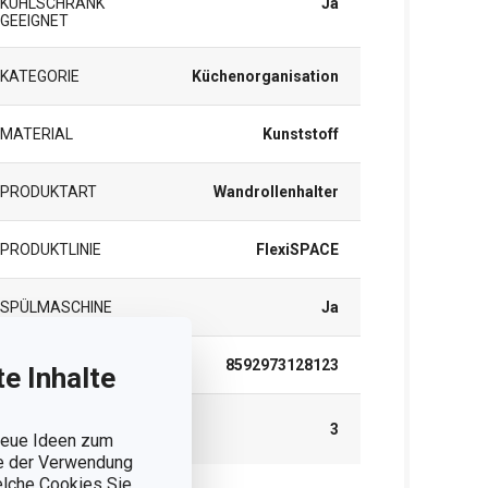
KÜHLSCHRANK
Ja
GEEIGNET
KATEGORIE
Küchenorganisation
MATERIAL
Kunststoff
PRODUKTART
Wandrollenhalter
PRODUKTLINIE
FlexiSPACE
SPÜLMASCHINE
Ja
EAN
8592973128123
e Inhalte
GARANTIE (IN
3
JAHREN)
 neue Ideen zum
ie der Verwendung
welche Cookies Sie