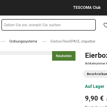
Zum Hauptinhalt springen
Zur Navigation springen
Zur Suche springen
TESCOMA Club
Ordnungssysteme
Eierbox FlexiSPACE, stapelbar
Eierbo
Neuheiten
Artikelnummer
Beschreibu
Auf Lager
9,90 €