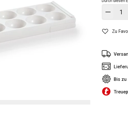
Durch diesen E
In den
Zu Favo
Versan
Liefer
Bis zu
Treue