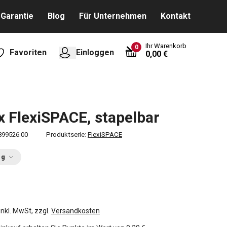
Garantie
Blog
Für Unternehmen
Kontakt
Ihr Warenkorb
0
Favoriten
Einloggen
0,00 €
x FlexiSPACE, stapelbar
899526.00
Produktserie:
FlexiSPACE
ng
inkl. MwSt, zzgl.
Versandkosten