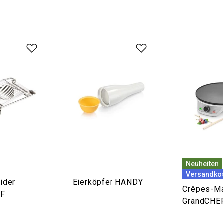
Neuheiten
Versandkos
ider
Eierköpfer HANDY
Crêpes-M
EF
GrandCHE