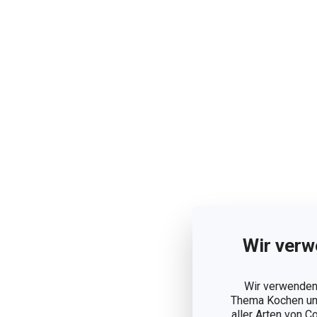
Wir verw
Wir verwenden 
Thema Kochen und
aller Arten von C