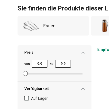
Sie finden die Produkte dieser L
Essen
Empfo
Preis
VON
ZU
Mindestpreisfilter festlegen
Höchstpreisfilter festlegen
Verfügbarkeit
Auf Lager