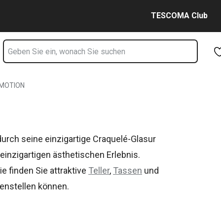
Zum Hauptinhalt springen
Zur Navigation springen
Zur Suche springen
TESCOMA Club
MOTION
urch seine einzigartige Craquelé-Glasur
inzigartigen ästhetischen Erlebnis.
ie finden Sie attraktive
Teller
,
Tassen
und
menstellen können.