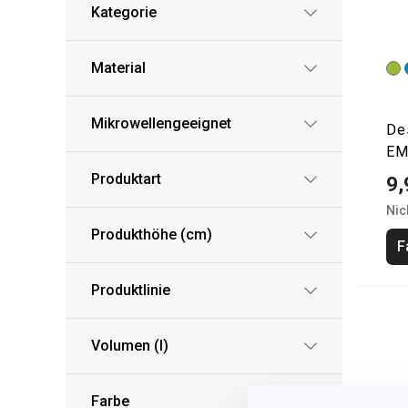
Kategorie
Material
Mikrowellengeeignet
Des
EM
Produktart
9,
Nic
Produkthöhe (cm)
F
Produktlinie
Volumen (l)
Farbe