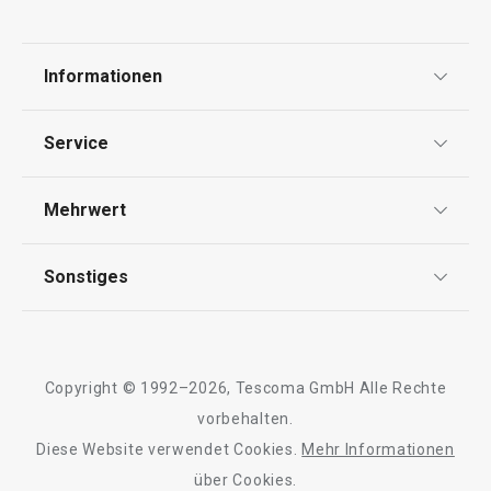
Informationen
Datenschutz
Service
Widerrufsrecht
Versand & Zahlung
Mehrwert
Impressum
FAQ
AGB
TESCOMA Club
Sonstiges
Kontaktformular
Design
Garantie
Meilensteine
Trusted Shops
Rücksendung und Reklamation
Über TESCOMA
Copyright © 1992–2026, Tescoma GmbH Alle Rechte
Qualität
Für Unternehmen
vorbehalten.
Diese Website verwendet Cookies.
Mehr Informationen
Barrierefreiheit
über Cookies.