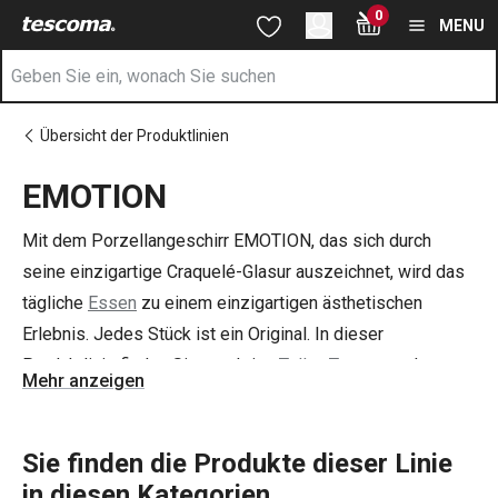
Sie befinden sich auf der EMOTION Seite
0
Zum Hauptinhalt springen
Zur Navigation springen
Zur Suche springen
MENU
Übersicht der Produktlinien
EMOTION
Mit dem Porzellangeschirr EMOTION, das sich durch
seine einzigartige Craquelé-Glasur auszeichnet, wird das
tägliche
Essen
zu einem einzigartigen ästhetischen
Erlebnis. Jedes Stück ist ein Original. In dieser
Produktlinie finden Sie attraktive
Teller
,
Tassen
und
Mehr anzeigen
Schalen
, die Sie in beliebig vielen Sets zusammenstellen
können.
Sie finden die Produkte dieser Linie
in diesen Kategorien