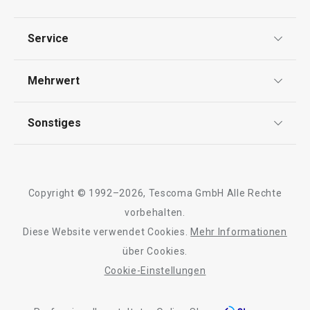
Backen
Datenschutz
Service
Essen
Widerrufsrecht
Versand & Zahlung
Mehrwert
Impressum
Schneiden
FAQ
AGB
TESCOMA Club
Sonstiges
Kontaktformular
Getränke
Design
Garantie
Meilensteine
Trusted Shops
Rücksendung und Reklamation
Waschen und Reinigen
Über TESCOMA
Copyright © 1992–2026, Tescoma GmbH Alle Rechte
Qualität
Für Unternehmen
vorbehalten.
Outdoor-Aktivitäten
Diese Website verwendet Cookies.
Mehr Informationen
Barrierefreiheit
über Cookies.
Cookie-Einstellungen