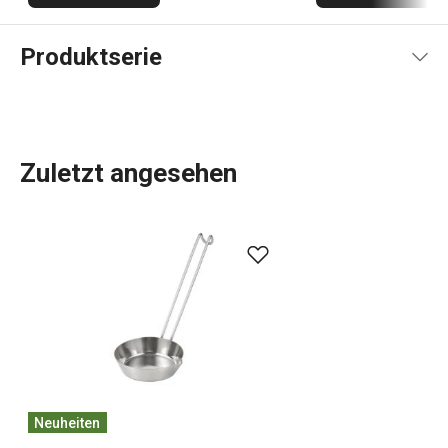
Produktserie
Zuletzt angesehen
Das umfassende Angebot an
Küchenwerkzeugen und -
geräten
von GrandCHEF ist sowohl für traditionelle als
auch für moderne Küchen geeignet. Die Küchengeräte von
GrandCHEF zeichnen sich durch ein einheitliches Design
und eine Ganzstahl- oder Ganzmetallkonstruktion mit
minimalem Einsatz von Kunststoffen aus. Zum
Kochgeschirr
dieser Linie gehören nicht nur hochwertige
Pfannen
,
Töpfe
und
Kasserollen
, sondern auch
Neuheiten
zuverlässige
Schnellkochtöpfe
. Auch die GrandCHEF-