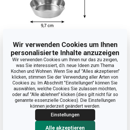
Abmessungen
Wir verwenden Cookies um Ihnen
PRODUKTBREITE (CM)
9.7
personalisierte Inhalte anzuzeigen
Wir verwenden Cookies um Ihnen nur das zu zeigen,
was Sie interessiert, d.h. neue Ideen zum Thema
PRODUKTHÖHE (CM)
7.1
Kochen und Wohnen. Wenn Sie auf "Alles akzeptieren"
klicken, stimmen Sie der Verwendung aller Arten von
PRODUKTLÄNGE (CM)
26.7
Cookies zu. Im Abschnitt "Einstellungen" können Sie
auswählen, welche Cookies Sie zulassen möchten,
oder auf "Alle ablehnen" klicken (dies gilt nicht für so
genannte essenzielle Cookies). Die Einstellungen
Andere Parameter
können jederzeit geändert werden.
Einstellungen
DETAILS
Streich-
Alle akzeptieren