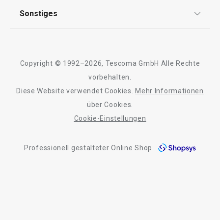
AGB
TESCOMA Club
Sonstiges
Kontaktformular
Alle Produkte der Linie CONSTANT
Design
Garantie
Meilensteine
Trusted Shops
Rücksendung und Reklamation
Über TESCOMA
Copyright © 1992–2026, Tescoma GmbH Alle Rechte
Qualität
Für Unternehmen
vorbehalten.
Diese Website verwendet Cookies.
Mehr Informationen
Barrierefreiheit
über Cookies.
Cookie-Einstellungen
Professionell gestalteter Online Shop