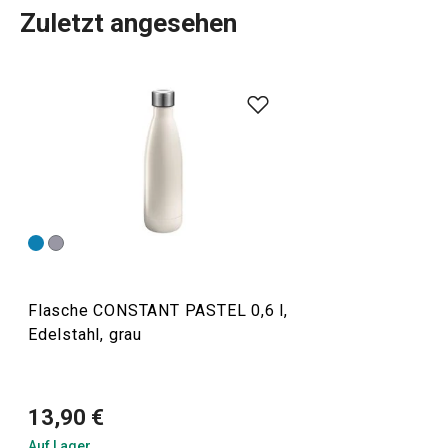
Zuletzt angesehen
Die CONSTANT-Produktlinie umfasst
Thermoskannen mit
Becher
, Reise- und Sportthermoskannen,
Thermosflaschen
und praktische Flaschen ganz aus Edelstahl. Wir stellen
sie aus hochwertigem Edelstahl her. Bei normalem
Gebrauch sind Thermoskannen für Tee und Kaffee sowie
Trinkflaschen
unzerbrechlich. Neben heißen Getränken
können Thermoskannen natürlich auch zur Aufbewahrung
von gekühlten Getränken verwendet werden.
Flasche CONSTANT PASTEL 0,6 l,
Edelstahl, grau
Outdoor-Aktivitäten
13,90 €
Auf Lager