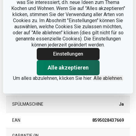
Andere Parameter
was Sie interessiert, d.h. neue Ideen zum Thema
Kochen und Wohnen. Wenn Sie auf "Alles akzeptieren"
klicken, stimmen Sie der Verwendung aller Arten von
KATEGORIE
Küchenhelfer
Cookies zu. Im Abschnitt "Einstellungen" können Sie
auswählen, welche Cookies Sie zulassen möchten,
oder auf "Alle ablehnen" klicken (dies gilt nicht für so
Kunststoff, rostfreier
MATERIAL
genannte essenzielle Cookies). Die Einstellungen
Edelstahl
können jederzeit geändert werden.
Einstellungen
PRODUKTART
Fleischklopfer
Alle akzeptieren
PRODUKTLINIE
PRESTO
Um alles abzulehnen, klicken Sie hier:
Alle ablehnen.
FARBE
Edelstahlfarben
SPÜLMASCHINE
Ja
EAN
8595028437669
GARANTIE (IN