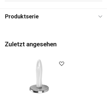
Produktserie
Zuletzt angesehen
Das umfangreiche PRESTO-Sortiment umfasst
grundlegende
praktische Küchenutensilien
. Sie werden
aus hochwertigen Materialien hergestellt und sind
dennoch erschwinglich. In der PRESTO-Linie finden Sie
Schaber
,
Dosenöffner
,
Schöpfkellen
,
Siebe
,
Messer
und
andere Küchengeräte. Die Küchengeräte von PRESTO
erleichtern sowohl erfahrenen als auch unerfahrenen
Köchen die Arbeit.