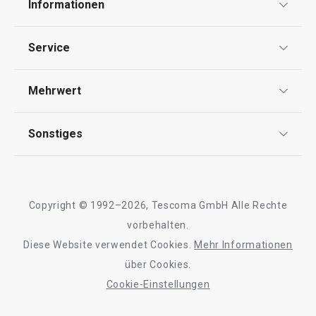
Informationen
Datenschutz
Essen
Service
Widerrufsrecht
Versand & Zahlung
Mehrwert
Impressum
FAQ
AGB
TESCOMA Club
Sonstiges
Kontaktformular
Design
Garantie
Meilensteine
Trusted Shops
Rücksendung und Reklamation
Über TESCOMA
Copyright © 1992–2026, Tescoma GmbH Alle Rechte
Qualität
Für Unternehmen
vorbehalten.
Neuheiten
Versandkostenfrei
Neuheiten
Diese Website verwendet Cookies.
Mehr Informationen
Barrierefreiheit
Doppelpfanne i-PRESTO ø 26 cm
Schaufel für Sch
über Cookies.
PRESTO
Cookie-Einstellungen