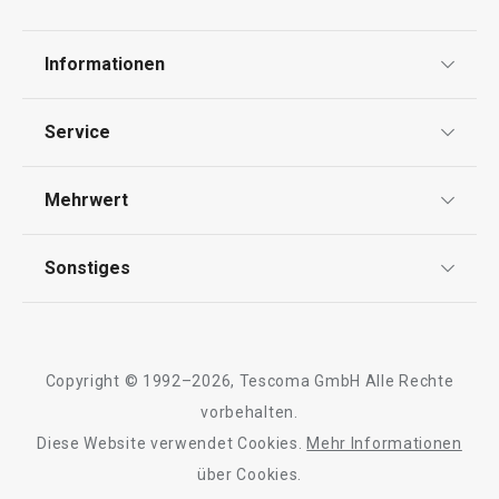
Informationen
Haushalt
Datenschutz
Service
Widerrufsrecht
Versand & Zahlung
Mehrwert
Impressum
FAQ
AGB
TESCOMA Club
Sonstiges
Kontaktformular
Design
Garantie
Meilensteine
Trusted Shops
Rücksendung und Reklamation
Über TESCOMA
Neuheiten
Copyright © 1992–2026, Tescoma GmbH Alle Rechte
Qualität
Für Unternehmen
Kühl-Kuchentran
vorbehalten.
Set für halbgetauchte Kekse
Servierbrett mit
DELÍCIA
Diese Website verwendet Cookies.
Mehr Informationen
Barrierefreiheit
ø 34 cm
über Cookies.