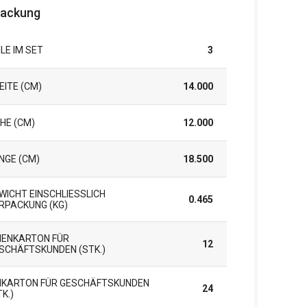
packung
ILE IM SET
3
EITE (CM)
14.000
HE (CM)
12.000
NGE (CM)
18.500
WICHT EINSCHLIESSLICH V
0.465
PACKUNG (KG)
NENKARTON FÜR
12
SCHÄFTSKUNDEN (STK.)
KARTON FÜR GESCHÄFTSKUNDEN
24
TK.)