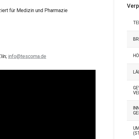
Ver
iziert für Medizin und Pharmazie
TE
BR
HÖ
lín;
info@tescoma.de
LÄ
GE
ER
IN
GE
UM
(S