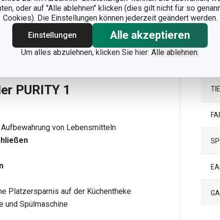
MI
n, oder auf "Alle ablehnen" klicken (dies gilt nicht für so gena
Cookies). Die Einstellungen können jederzeit geändert werden.
PR
Alle akzeptieren
Einstellungen
Um alles abzulehnen, klicken Sie hier:
Alle ablehnen.
PR
der PURITY 1
TI
FA
ge Aufbewahrung von Lebensmitteln
chließen
SP
n
EA
ne Platzersparnis auf der Küchentheke
GA
lle und Spülmaschine