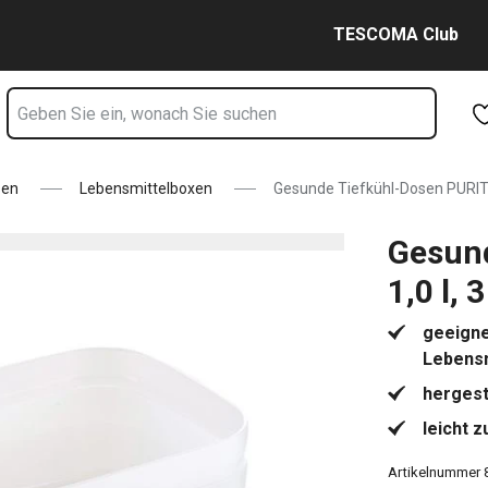
3 St. Seite
Zum Hauptinhalt springen
Zur Navigation springen
Zur Suche springen
TESCOMA Club
sen
Lebensmittelboxen
Gesunde Tiefkühl-Dosen PURITY 
Gesun
1,0 l, 3
geeigne
Lebensm
hergest
leicht 
Artikelnummer