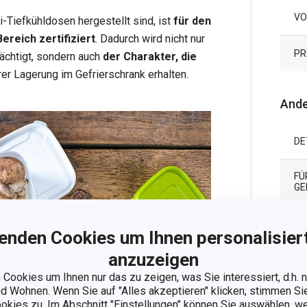
VO
-Tiefkühldosen hergestellt sind, ist
für den
reich zertifiziert
. Dadurch wird nicht nur
PR
ächtigt, sondern auch
der Charakter, die
er Lagerung im Gefrierschrank erhalten.
Ande
DE
FÜ
GE
KA
enden Cookies um Ihnen personalisiert
anzuzeigen
MA
Cookies um Ihnen nur das zu zeigen, was Sie interessiert, d.h.
 Wohnen. Wenn Sie auf "Alles akzeptieren" klicken, stimmen S
ookies zu. Im Abschnitt "Einstellungen" können Sie auswählen, 