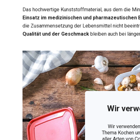
Das hochwertige Kunststoffmaterial, aus dem die Mini
Einsatz im medizinischen und pharmazeutischen Be
die Zusammensetzung der Lebensmittel nicht beeintr
Qualität und der Geschmack
bleiben auch bei länger
Wir verw
Wir verwenden 
Thema Kochen und
aller Arten von C