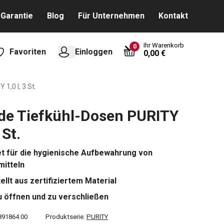
Garantie
Blog
Für Unternehmen
Kontakt
Ihr Warenkorb
0
Favoriten
Einloggen
0,00 €
1,0 l, 3 St.
de Tiefkühl-Dosen PURITY
 St.
t für die hygienische Aufbewahrung von
itteln
ellt aus zertifiziertem Material
zu öffnen und zu verschließen
891864.00
Produktserie:
PURITY