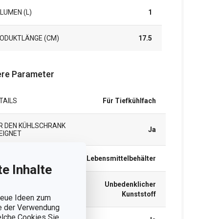
LUMEN (L)
1
ODUKTLÄNGE (CM)
17.5
re Parameter
TAILS
Für Tiefkühlfach
R DEN KÜHLSCHRANK
Ja
EIGNET
TEGORIE
Lebensmittelbehälter
e Inhalte
Unbedenklicher
TERIAL
Kunststoff
 neue Ideen zum
ie der Verwendung
welche Cookies Sie