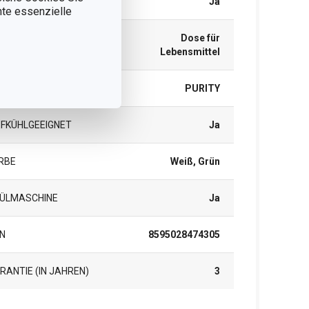
KROWELLENGEEIGNET
Ja
nnte essenzielle
Dose für
ODUKTART
Lebensmittel
ODUKTLINIE
PURITY
EFKÜHLGEEIGNET
Ja
RBE
Weiß, Grün
ÜLMASCHINE
Ja
N
8595028474305
RANTIE (IN JAHREN)
3