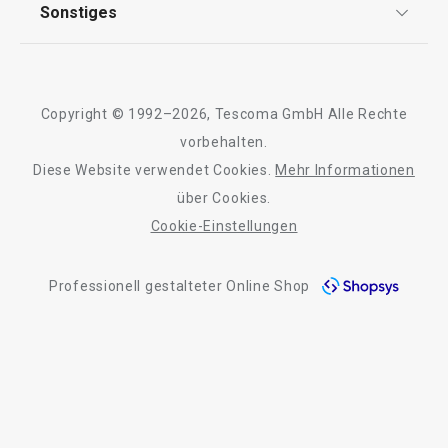
TESCOMA Club
Sonstiges
Kontaktformular
Design
Garantie
Meilensteine
Trusted Shops
Rücksendung und Reklamation
Über TESCOMA
Copyright © 1992–2026, Tescoma GmbH Alle Rechte
Qualität
Für Unternehmen
vorbehalten.
Diese Website verwendet Cookies.
Mehr Informationen
Barrierefreiheit
über Cookies.
Cookie-Einstellungen
Professionell gestalteter Online Shop