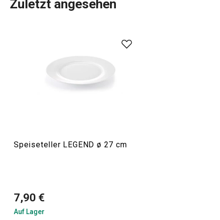
Zuletzt angesehen
Teller sind ein Muss in jedem Haushalt. Die klassischen
LEGEND Essteller sind aus hochwertigem Porzellan
gefertigt. Wir haben sie mit einem breiten Rand und einer
weißen Glasur versehen. Passend dazu können Sie aus
hochwertigem TESCOMA-
Edelstahlbesteck
wählen.
Essen
Speiseteller LEGEND ø 27 cm
7,90 €
Auf Lager