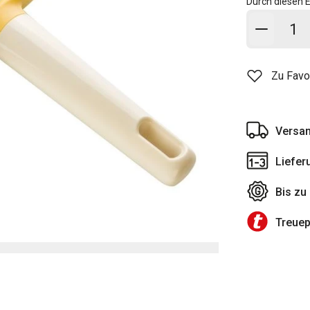
Durch diesen E
In den
Zu Favo
Versan
Liefer
Bis zu
Treue