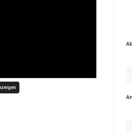
A
nzeigen
An