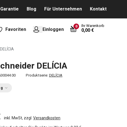
Garantie
Blog
Für Unternehmen
Kontakt
Ihr Warenkorb
0
Favoriten
Einloggen
0,00 €
 DELÍCIA
schneider DELÍCIA
630044.00
Produktserie:
DELÍCIA
ng
€
inkl. MwSt, zzgl.
Versandkosten