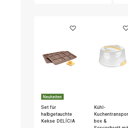
Neuheiten
Set für
Kühl-
halbgetauchte
Kuchentranspor
Kekse DELÍCIA
box &
Servierbrett mi