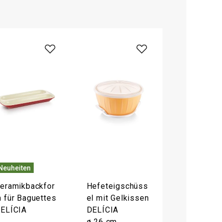
Neuheiten
eramikbackfor
Hefeteigschüss
 für Baguettes
el mit Gelkissen
ELÍCIA
DELÍCIA
ø 26 cm