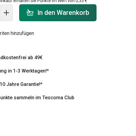
inkauf erhalten Sie Punkte im Wert von
0,33 €
 Warenkorb - Menge
In den Warenkorb
riten hinzufügen
dkostenfrei ab 49€
ung in 1-3 Werktagen!*
 10 Jahre Garantie!*
punkte sammeln im Tescoma Club