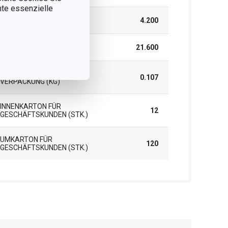
nnte essenzielle
HÖHE (CM)
4.200
LÄNGE (CM)
21.600
GEWICHT EINSCHLIESSLICH V
0.107
ERPACKUNG (KG)
INNENKARTON FÜR
12
GESCHÄFTSKUNDEN (STK.)
UMKARTON FÜR
120
GESCHÄFTSKUNDEN (STK.)