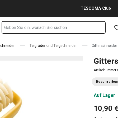
Zum Hauptinhalt springen
Zur Navigation springen
Zur Suche springen
TESCOMA Club
chneider
Teigräder und Teigschneider
Gitterschneider
Gitter
Artikelnummer
Beschreibu
Auf Lager
10,90 