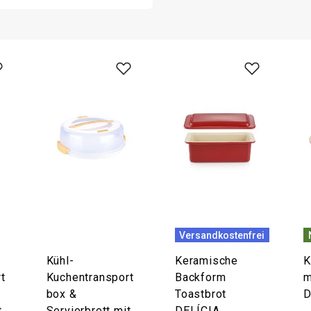
Versandkostenfrei
Kühl-
Keramische
K
t
Kuchentransport
Backform
m
box &
Toastbrot
D
t
Servierbrett mit
DELÍCIA