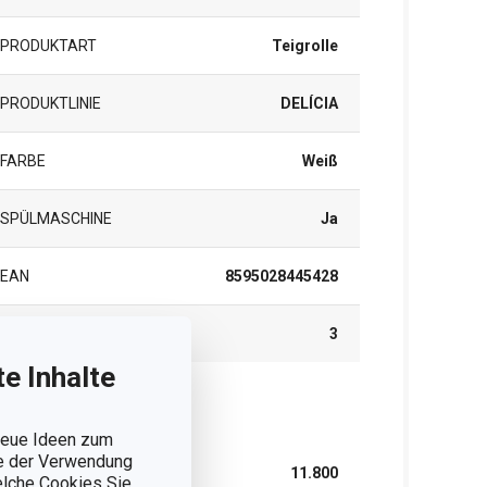
PRODUKTART
Teigrolle
PRODUKTLINIE
DELÍCIA
FARBE
Weiß
SPÜLMASCHINE
Ja
EAN
8595028445428
GARANTIE (IN JAHREN)
3
e Inhalte
rpackung
 neue Ideen zum
ie der Verwendung
BREITE (CM)
11.800
welche Cookies Sie