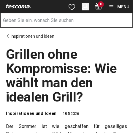
Sie befinden sich auf der Grillen ohne Kompromisse: Wie wählt m
0
Zum Hauptinhalt springen
Zur Navigation springen
Zur Suche springen
MENU
Inspirationen und Ideen
Grillen ohne
Kompromisse: Wie
wählt man den
idealen Grill?
Inspirationen und Ideen
18.5.2026
Der Sommer ist wie geschaffen für geselliges