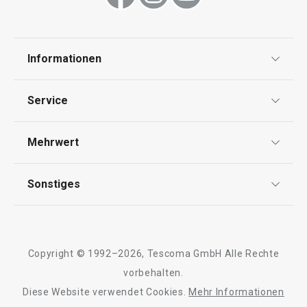
Informationen
Datenschutz
Service
Widerrufsrecht
Versand & Zahlung
Mehrwert
Impressum
FAQ
AGB
TESCOMA Club
Sonstiges
Kontaktformular
Design
Garantie
Meilensteine
Trusted Shops
Rücksendung und Reklamation
Über TESCOMA
Copyright © 1992–2026, Tescoma GmbH Alle Rechte
Qualität
Für Unternehmen
vorbehalten.
Diese Website verwendet Cookies.
Mehr Informationen
Barrierefreiheit