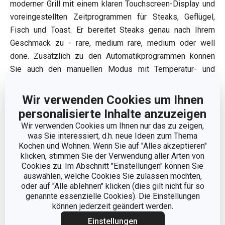
moderner Grill mit einem klaren Touchscreen-Display und
voreingestellten Zeitprogrammen für Steaks, Geflügel,
Fisch und Toast. Er bereitet Steaks genau nach Ihrem
Geschmack zu - rare, medium rare, medium oder well
done. Zusätzlich zu den Automatikprogrammen können
Sie auch den manuellen Modus mit Temperatur- und
Zeiteinstellung nutzen. Sie können im Kontaktgrill oder auf
offenen Platten grillen - doppelte Fläche für Barbecue-Stil.
Wir verwenden Cookies um Ihnen
Abnehmbare Antihaftplatten mit integrierten Spiralen
personalisierte Inhalte anzuzeigen
sorgen für ein gleichmäßiges und sanftes Grillen.
Wir verwenden Cookies um Ihnen nur das zu zeigen,
was Sie interessiert, d.h. neue Ideen zum Thema
Kochen und Wohnen. Wenn Sie auf "Alles akzeptieren"
klicken, stimmen Sie der Verwendung aller Arten von
Cookies zu. Im Abschnitt "Einstellungen" können Sie
auswählen, welche Cookies Sie zulassen möchten,
oder auf "Alle ablehnen" klicken (dies gilt nicht für so
genannte essenzielle Cookies). Die Einstellungen
können jederzeit geändert werden.
Einstellungen