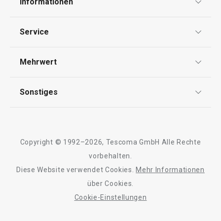
Informationen
Datenschutz
Service
Widerrufsrecht
Versand & Zahlung
Mehrwert
Impressum
FAQ
AGB
TESCOMA Club
Sonstiges
Kontaktformular
Design
Garantie
Meilensteine
Trusted Shops
Rücksendung und Reklamation
Über TESCOMA
Copyright © 1992–2026, Tescoma GmbH Alle Rechte
Qualität
Für Unternehmen
vorbehalten.
Diese Website verwendet Cookies.
Mehr Informationen
Barrierefreiheit
über Cookies.
Cookie-Einstellungen