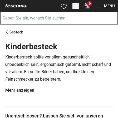
Sie befinden sich auf der Kinderbesteck Seite
0
Zum Hauptinhalt springen
Zur Navigation springen
Zur Suche springen
MENU
Besteck
Kinderbesteck
Kinderbesteck sollte vor allem gesundheitlich
unbedenklich sein, ergonomisch geformt, nicht scharf und
vor allem: Es sollte Bilder haben, um Ihre kleinen
Feinschmecker zu begeistern.
Mehr anzeigen
Tipp
: Vergessen Sie nicht Ihre Lieblings-
Reiseschüsseln
oder andere
nützliche Helfer
, die das Essen auf Reisen
einfacher und angenehmer machen.
Unentschlossen? Lassen Sie sich von unseren