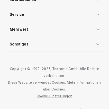
Datenschutz
Service
Widerrufsrecht
Versand & Zahlung
Mehrwert
Impressum
FAQ
AGB
TESCOMA Club
Sonstiges
Kontaktformular
Design
Garantie
Meilensteine
Trusted Shops
Rücksendung und Reklamation
Über TESCOMA
Copyright © 1992–2026, Tescoma GmbH Alle Rechte
Qualität
Für Unternehmen
vorbehalten.
Diese Website verwendet Cookies.
Mehr Informationen
Barrierefreiheit
über Cookies.
Cookie-Einstellungen