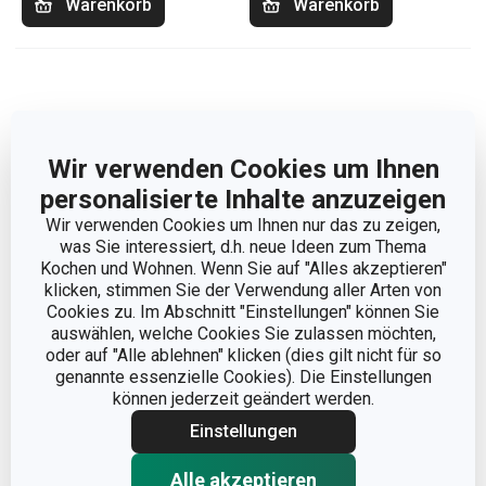
Warenkorb
Warenkorb
Wir verwenden Cookies um Ihnen
personalisierte Inhalte anzuzeigen
Wir verwenden Cookies um Ihnen nur das zu zeigen,
was Sie interessiert, d.h. neue Ideen zum Thema
Kochen und Wohnen. Wenn Sie auf "Alles akzeptieren"
klicken, stimmen Sie der Verwendung aller Arten von
Cookies zu. Im Abschnitt "Einstellungen" können Sie
auswählen, welche Cookies Sie zulassen möchten,
Rouladeneinroller HANDY
Rouladen-Nadel PRESTO,
oder auf "Alle ablehnen" klicken (dies gilt nicht für so
10 St.
genannte essenzielle Cookies). Die Einstellungen
können jederzeit geändert werden.
11,90 €
5,90 €
Einstellungen
Auf Lager
Auf Lager
Alle akzeptieren