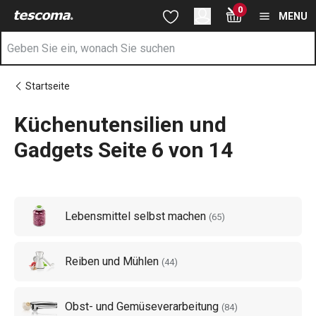
Sie befinden sich auf der Küchenutensilien und Gadgets Seite 6
0
Zum Hauptinhalt springen
Zur Navigation springen
Zur Suche springen
MENU
Startseite
Küchenutensilien und
Gadgets Seite 6 von 14
Lebensmittel selbst machen
(
65
)
Reiben und Mühlen
(
44
)
Obst- und Gemüseverarbeitung
(
84
)