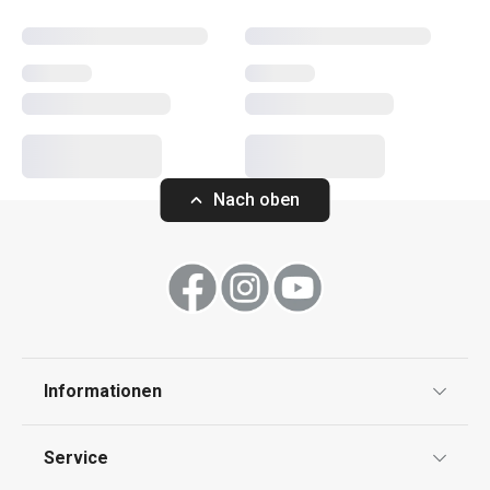
Wählen Sie aus dem immer größer werdenden DELÍCIA-
Sortiment die passenden Helfer aus! Und probieren Sie
ein neues Rezept aus unserem
Blog
aus.
Backen
Nach oben
Essen
Küchenutensilien und Gadgets
Kochen
Informationen
Datenschutz
Schneiden
Service
Widerrufsrecht