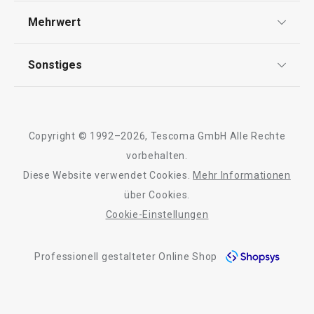
Versand & Zahlung
Haushalt
Mehrwert
Impressum
FAQ
AGB
TESCOMA Club
Sonstiges
Kontaktformular
Design
Garantie
Meilensteine
Trusted Shops
Rücksendung und Reklamation
Über TESCOMA
Copyright © 1992–2026, Tescoma GmbH Alle Rechte
Qualität
Für Unternehmen
vorbehalten.
Diese Website verwendet Cookies.
Mehr Informationen
Barrierefreiheit
über Cookies.
Neuheiten
Cookie-Einstellungen
Kühl-Kuchentran
Set für halbgetauchte Kekse
Servierbrett mit
DELÍCIA
Professionell gestalteter Online Shop
ø 34 cm
11,90 €
27,90 €