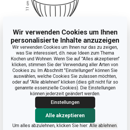
Wir verwenden Cookies um Ihnen
personalisierte Inhalte anzuzeigen
Wir verwenden Cookies um Ihnen nur das zu zeigen,
was Sie interessiert, d.h. neue Ideen zum Thema
Abmessungen
Kochen und Wohnen. Wenn Sie auf "Alles akzeptieren"
klicken, stimmen Sie der Verwendung aller Arten von
Cookies zu. Im Abschnitt "Einstellungen" können Sie
PRODUKTHÖHE (CM)
11
auswählen, welche Cookies Sie zulassen möchten,
oder auf "Alle ablehnen" klicken (dies gilt nicht für so
VOLUMEN (L)
5
genannte essenzielle Cookies). Die Einstellungen
können jederzeit geändert werden.
Einstellungen
DURCHMESSER (CM)
28
Alle akzeptieren
Andere Parameter
Um alles abzulehnen, klicken Sie hier:
Alle ablehnen.