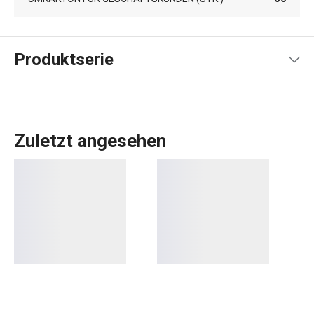
Produktserie
Zuletzt angesehen
Küchenutensilien
, die Ihnen jeden Tag die Arbeit
erleichtern? In der DELÍCIA-Produktpalette ist für jeden,
der backt, etwas dabei:
Backbleche
in verschiedenen
Größen,
Backformen
in allen Formen, Größen und
Materialien,
Kuchenformen
, Torten- und
Brotformen
und
Dutzende verschiedene
Backwerkzeuge
. Wir haben
Backwaren für Profis. Für Anfänger haben wir Gadgets
entwickelt, die das Backen zum Kinderspiel machen.