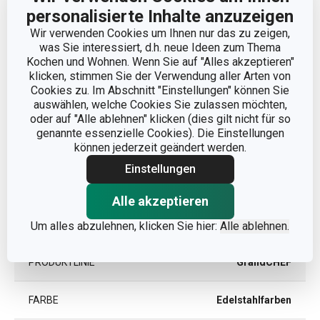
personalisierte Inhalte anzuzeigen
PRODUKTBREITE (CM)
8.5
Wir verwenden Cookies um Ihnen nur das zu zeigen,
was Sie interessiert, d.h. neue Ideen zum Thema
PRODUKTLÄNGE (CM)
29
Kochen und Wohnen. Wenn Sie auf "Alles akzeptieren"
klicken, stimmen Sie der Verwendung aller Arten von
Cookies zu. Im Abschnitt "Einstellungen" können Sie
auswählen, welche Cookies Sie zulassen möchten,
Andere Parameter
oder auf "Alle ablehnen" klicken (dies gilt nicht für so
genannte essenzielle Cookies). Die Einstellungen
können jederzeit geändert werden.
KATEGORIE
Küchenutensilien
Einstellungen
MATERIAL
Rostfreier Edelstahl
Alle akzeptieren
PRODUKTART
Servierspachtel
Um alles abzulehnen, klicken Sie hier:
Alle ablehnen.
PRODUKTLINIE
GrandCHEF
FARBE
Edelstahlfarben