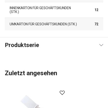
INNENKARTON FÜR GESCHÄFTSKUNDEN
12
(STK.)
UMKARTON FÜR GESCHÄFTSKUNDEN (STK.)
72
Produktserie
Zuletzt angesehen
Das umfassende Angebot an
Küchenwerkzeugen und -
geräten
von GrandCHEF ist sowohl für traditionelle als
auch für moderne Küchen geeignet. Die Küchengeräte von
GrandCHEF zeichnen sich durch ein einheitliches Design