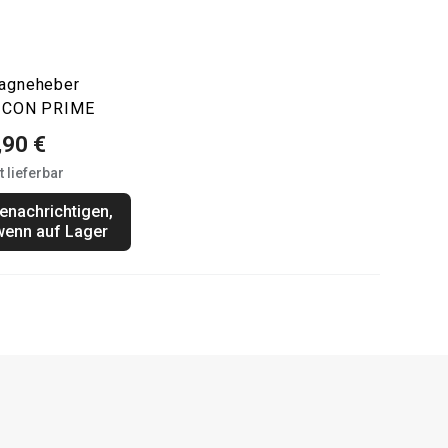
agneheber
ICON PRIME
,90 €
t lieferbar
enachrichtigen,
wenn auf Lager