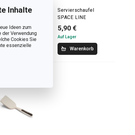
e Inhalte
agneheber
Servierschaufel
ACELINE
SPACE LINE
 neue Ideen zum
90 €
5,90 €
ie der Verwendung
Lager
Auf Lager
welche Cookies Sie
nnte essenzielle
Warenkorb
Warenkorb