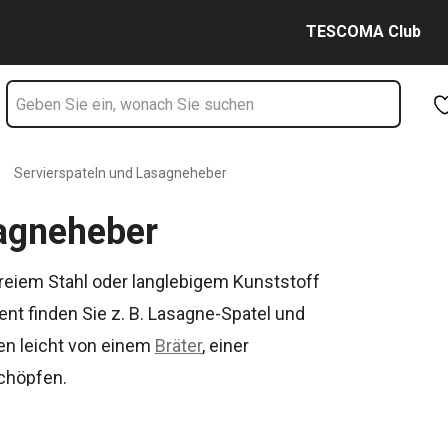
e
Zum Hauptinhalt springen
Zur Navigation springen
Zur Suche springen
TESCOMA Club
Servierspateln und Lasagneheber
sagneheber
freiem Stahl oder langlebigem Kunststoff
nt finden Sie z. B. Lasagne-Spatel und
sen leicht von einem
Bräter
, einer
chöpfen.