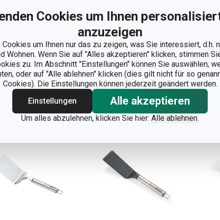
enden Cookies um Ihnen personalisiert
sagneheber
Breite Schaufel
Las
ESTO
SPACE LINE
SP
anzuzeigen
Cookies um Ihnen nur das zu zeigen, was Sie interessiert, d.h.
90 €
10,90 €
5,
 Wohnen. Wenn Sie auf "Alles akzeptieren" klicken, stimmen S
 Lager
Auf Lager
Auf 
ookies zu. Im Abschnitt "Einstellungen" können Sie auswählen, 
n, oder auf "Alle ablehnen" klicken (dies gilt nicht für so gena
Warenkorb
Warenkorb
Cookies). Die Einstellungen können jederzeit geändert werden.
Alle akzeptieren
Einstellungen
Um alles abzulehnen, klicken Sie hier:
Alle ablehnen.