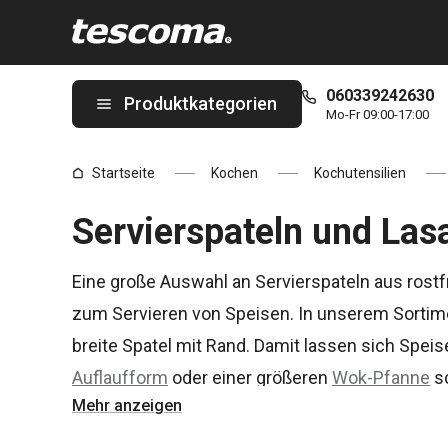
Sie befinden sich auf der Servierspateln und Lasagneheber Seit
060339242630
Produktkategorien
Mo-Fr 09:00-17:00
Startseite
Kochen
Kochutensilien
Servierspateln und La
Eine große Auswahl an Servierspateln aus rost
zum Servieren von Speisen. In unserem Sortime
breite Spatel mit Rand. Damit lassen sich Spei
Auflaufform
oder einer größeren
Wok-Pfanne
s
Mehr anzeigen