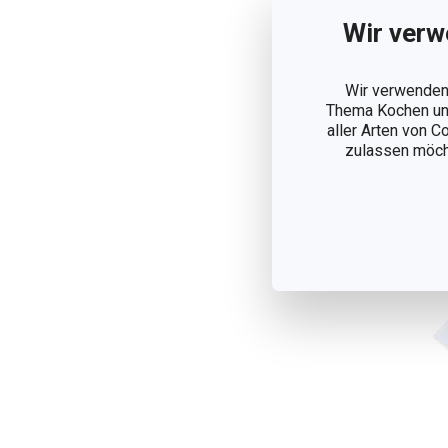
Wir verw
La
PR
Wir verwenden 
9,
Thema Kochen und
Auf
aller Arten von C
zulassen möchte