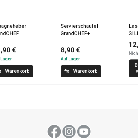
sagneheber
Servierschaufel
Las
andCHEF
GrandCHEF+
SIL
12
,90 €
8,90 €
Nich
 Lager
Auf Lager
B
Warenkorb
Warenkorb