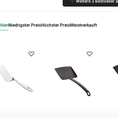
Weitere 3 Bestseller 
hlen
Niedrigster Preis
Höchster Preis
Meistverkauft