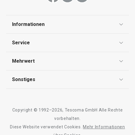
Informationen
Datenschutz
Service
Widerrufsrecht
Versand & Zahlung
Mehrwert
Impressum
FAQ
AGB
TESCOMA Club
Sonstiges
Kontaktformular
Design
Garantie
Meilensteine
Trusted Shops
Rücksendung und Reklamation
Über TESCOMA
Copyright © 1992–2026, Tescoma GmbH Alle Rechte
Qualität
Für Unternehmen
vorbehalten.
Diese Website verwendet Cookies.
Mehr Informationen
Barrierefreiheit