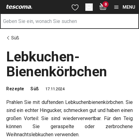
Sie befinden sich auf der Lebkuchen-Bienenkörbchen Seite
0
Zum Hauptinhalt springen
Zur Navigation springen
Zur Suche springen
MENU
Süß
Lebkuchen-
Bienenkörbchen
Rezepte
Süß
17.11.2024
Prahlen Sie mit duftenden Lebkuchenbienenkörbchen. Sie
sind ein echter Hingucker, schmecken gut und haben einen
großen Vorteil: Sie sind wiederverwertbar. Für den Teig
können Sie geraspelte oder zerbrochene
Weihnachtslebkuchen verwenden.