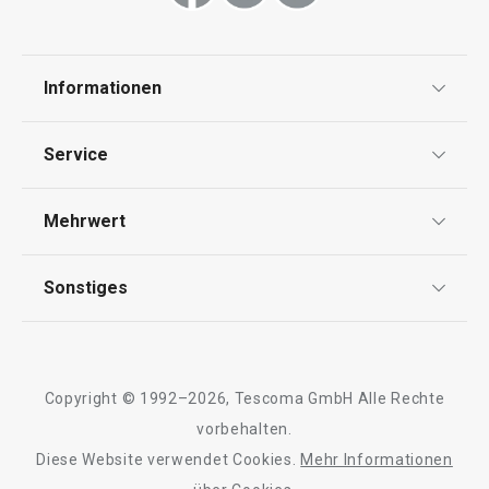
Haushalt
Informationen
Backen
Datenschutz
Service
Essen
Widerrufsrecht
Versand & Zahlung
Mehrwert
Impressum
Schneiden
FAQ
AGB
TESCOMA Club
Sonstiges
Kontaktformular
Getränke
Design
Garantie
Meilensteine
Trusted Shops
Rücksendung und Reklamation
Waschen und Reinigen
Über TESCOMA
Copyright © 1992–2026, Tescoma GmbH Alle Rechte
Qualität
Für Unternehmen
vorbehalten.
Outdoor-Aktivitäten
Diese Website verwendet Cookies.
Mehr Informationen
Barrierefreiheit