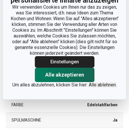
personalisierte Inhalte anzuzeigen
PRODUKTLÄNGE (CM)
20
Wir verwenden Cookies um Ihnen nur das zu zeigen,
was Sie interessiert, d.h. neue Ideen zum Thema
Kochen und Wohnen. Wenn Sie auf "Alles akzeptieren"
Andere Parameter
klicken, stimmen Sie der Verwendung aller Arten von
Cookies zu. Im Abschnitt "Einstellungen" können Sie
auswählen, welche Cookies Sie zulassen möchten,
KATEGORIE
Küchenutensilien
oder auf "Alle ablehnen" klicken (dies gilt nicht für so
genannte essenzielle Cookies). Die Einstellungen
können jederzeit geändert werden.
Kunststoff, rostfreier
MATERIAL
Edelstahl
Einstellungen
Alle akzeptieren
PRODUKTART
Mariniergabel
Um alles abzulehnen, klicken Sie hier:
Alle ablehnen.
PRODUKTLINIE
GrandCHEF
FARBE
Edelstahlfarben
SPÜLMASCHINE
Ja