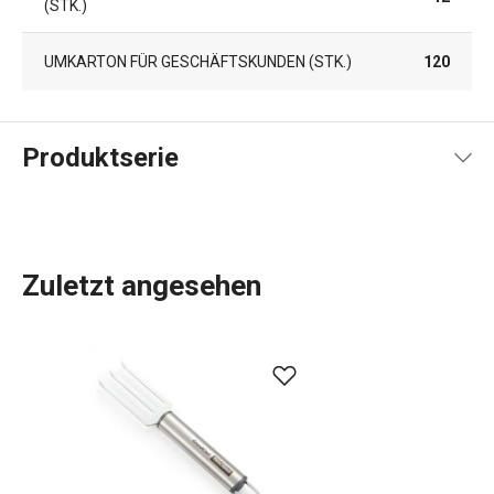
(STK.)
UMKARTON FÜR GESCHÄFTSKUNDEN (STK.)
120
Produktserie
Zuletzt angesehen
Das umfassende Angebot an
Küchenwerkzeugen und -
geräten
von GrandCHEF ist sowohl für traditionelle als
auch für moderne Küchen geeignet. Die Küchengeräte von
GrandCHEF zeichnen sich durch ein einheitliches Design
und eine Ganzstahl- oder Ganzmetallkonstruktion mit
minimalem Einsatz von Kunststoffen aus. Zum