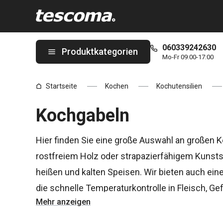
Sie befinden sich auf der Kochgabeln Seite
060339242630
Produktkategorien
Mo-Fr 09:00-17:00
Startseite
Kochen
Kochutensilien
Kochgabeln
Hier finden Sie eine große Auswahl an großen K
rostfreiem Holz oder strapazierfähigem Kunst
heißen und kalten Speisen. Wir bieten auch ein
die schnelle Temperaturkontrolle in Fleisch, Ge
Mehr anzeigen
Lassen Sie sich von unseren leckeren Rezepten 