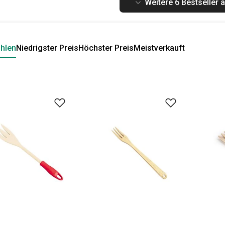
Weitere 6 Bestseller 
hlen
Niedrigster Preis
Höchster Preis
Meistverkauft