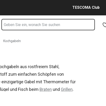
Zum Hauptinhalt springen
Zur Navigation springen
Zur Suche springen
TESCOMA Club
Kochgabeln
ochgabeln aus rostfreiem Stahl,
stoff zum einfachen Schöpfen von
e einzigartige Gabel mit Thermometer für
flügel und Fisch beim
Braten
und
Grillen
.
inspirieren.