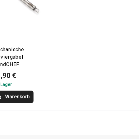
chanische
rviergabel
andCHEF
,90 €
 Lager
Warenkorb