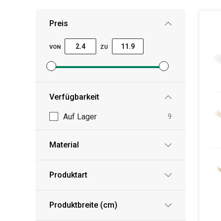
Preis
VON
ZU
Mindestpreisfilter festlegen
Höchstpreisfilter festlegen
Verfügbarkeit
Auf Lager
9
Material
Produktart
Produktbreite (cm)