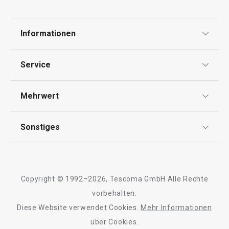
Informationen
Datenschutz
Service
Widerrufsrecht
Versand & Zahlung
Mehrwert
Impressum
FAQ
AGB
TESCOMA Club
Sonstiges
Kontaktformular
Design
Garantie
Meilensteine
Trusted Shops
Rücksendung und Reklamation
Über TESCOMA
Copyright © 1992–2026, Tescoma GmbH Alle Rechte
Qualität
Für Unternehmen
vorbehalten.
Diese Website verwendet Cookies.
Mehr Informationen
Barrierefreiheit
über Cookies.