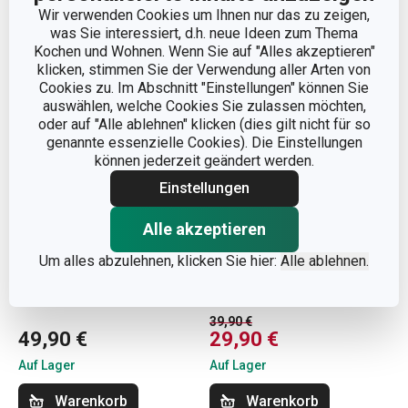
Wir verwenden Cookies um Ihnen nur das zu zeigen,
was Sie interessiert, d.h. neue Ideen zum Thema
Kochen und Wohnen. Wenn Sie auf "Alles akzeptieren"
klicken, stimmen Sie der Verwendung aller Arten von
Cookies zu. Im Abschnitt "Einstellungen" können Sie
auswählen, welche Cookies Sie zulassen möchten,
oder auf "Alle ablehnen" klicken (dies gilt nicht für so
genannte essenzielle Cookies). Die Einstellungen
können jederzeit geändert werden.
Einstellungen
Alle akzeptieren
Versandkostenfrei
-25 %
Um alles abzulehnen, klicken Sie hier:
Alle ablehnen.
Mohnmühle HANDY
Rechteckige Gratinform
GUSTO 40 x 26 cm
39,90 €
49,90 €
29,90 €
Auf Lager
Auf Lager
Warenkorb
Warenkorb