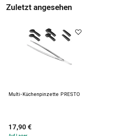
Zuletzt angesehen
Das umfangreiche PRESTO-Sortiment umfasst
grundlegende
praktische Küchenutensilien
. Sie werden
aus hochwertigen Materialien hergestellt und sind
dennoch erschwinglich. In der PRESTO-Linie finden Sie
Schaber
,
Dosenöffner
,
Schöpfkellen
,
Siebe
,
Messer
und
andere Küchengeräte. Die Küchengeräte von PRESTO
erleichtern sowohl erfahrenen als auch unerfahrenen
Köchen die Arbeit.
Multi-Küchenpinzette PRESTO
Kochen
Küchenutensilien und Gadgets
17,90 €
Auf Lager