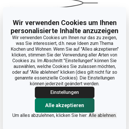
Wir verwenden Cookies um Ihnen
personalisierte Inhalte anzuzeigen
Wir verwenden Cookies um Ihnen nur das zu zeigen,
was Sie interessiert, d.h. neue Ideen zum Thema
Kochen und Wohnen. Wenn Sie auf "Alles akzeptieren"
klicken, stimmen Sie der Verwendung aller Arten von
Abmessungen
Cookies zu. Im Abschnitt "Einstellungen" können Sie
auswählen, welche Cookies Sie zulassen möchten,
PRODUKTLÄNGE (CM)
30
oder auf "Alle ablehnen" klicken (dies gilt nicht für so
genannte essenzielle Cookies). Die Einstellungen
können jederzeit geändert werden.
Einstellungen
Andere Parameter
Alle akzeptieren
KATEGORIE
Küchenutensilien
Um alles abzulehnen, klicken Sie hier:
Alle ablehnen.
MATERIAL
Nylon, rostfreier Edelstahl