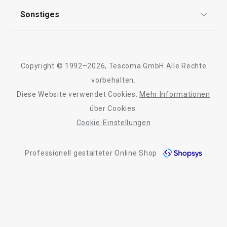
AGB
TESCOMA Club
Sonstiges
Kontaktformular
Design
Garantie
Meilensteine
Trusted Shops
Rücksendung und Reklamation
Über TESCOMA
Copyright © 1992–2026, Tescoma GmbH Alle Rechte
Qualität
Für Unternehmen
vorbehalten.
Versandkostenfrei
Neuheiten
Diese Website verwendet Cookies.
Mehr Informationen
Barrierefreiheit
Doppelpfanne i-PRESTO ø 26 cm
Schaufel für Sch
über Cookies.
PRESTO
Cookie-Einstellungen
Professionell gestalteter Online Shop
49,90 €
5,90 €
Auf Lager
Auf Lager
Warenkorb
Warenkorb