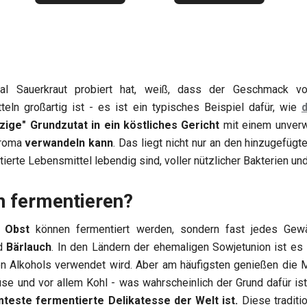
al Sauerkraut probiert hat, weiß, dass der Geschmack v
eln großartig ist - es ist ein typisches Beispiel dafür, wie
alzige" Grundzutat in ein köstliches Gericht
mit einem unver
Aroma
verwandeln kann
. Das liegt nicht nur an den hinzugefüg
tierte Lebensmittel lebendig sind, voller nützlicher Bakterien u
 fermentieren?
 Obst
können fermentiert werden, sondern fast jedes Gewä
d
Bärlauch
. In den Ländern der ehemaligen Sowjetunion ist es 
en Alkohols verwendet wird. Aber am häufigsten genießen die
se und vor allem Kohl - was wahrscheinlich der Grund dafür is
teste fermentierte Delikatesse der Welt ist.
Diese traditi