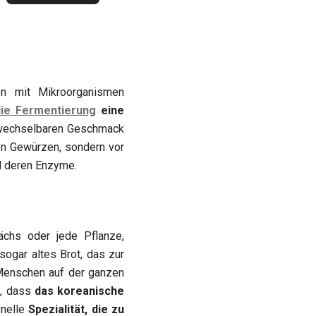
on mit Mikroorganismen
die Fermentierung
eine
wechselbaren Geschmack
ten Gewürzen, sondern vor
nd deren Enzyme.
chs oder jede Pflanze,
sogar altes Brot, das zur
 Menschen auf der ganzen
t, dass
das koreanische
onelle
Spezialität, die zu