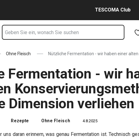
ner alten Konservierungsmethode eine... Seite
Zum Hauptinhalt springen
Zur Navigation springen
Zur Suche springen
TESCOMA Club
Ohne Fleisch
Nützliche Fermentation - wir haben einer alt
e Fermentation - wir h
ten Konservierungsme
e Dimension verliehen
Rezepte
Ohne Fleisch
4.8.2025
r uns daran erinnern, was genau Fermentation ist. Technisch g