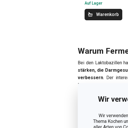
Auf Lager
Warenkorb
Warum Fermen
Bei den Laktobazillen ha
stärken, die Darmgesun
verbessern
. Der inter
Mikroorganismen produ
erhöht
der Prozess
den 
Wir verw
Wir verwenden 
Thema Kochen und
aller Arten von C