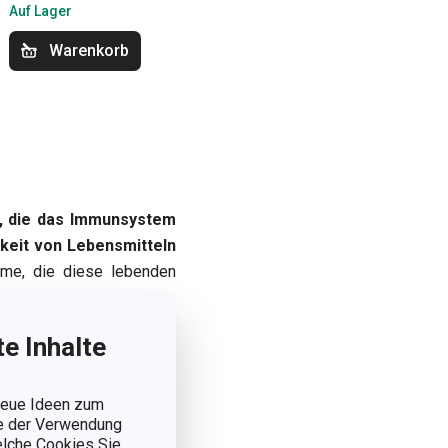
Auf Lager
Warenkorb
, die das Immunsystem
hkeit von Lebensmitteln
yme, die diese lebenden
rhöhen! Darüber hinaus
nzen
um bis zu 95 %!
e Inhalte
 neue Ideen zum
ie der Verwendung
welche Cookies Sie