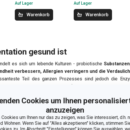
Auf Lager
Auf Lager
Warenkorb
Warenkorb
tation gesund ist
ndelt es sich um lebende Kulturen - probiotische
Substanzen
dheit verbessern, Allergien verringern und die Verdaulic
essanteste Teil des ganzen Prozesses sind jedoch die Enz
zieren und die den Nährwert der
fermentierten Lebensmittel
e
Vitamingehalt
in der Nahrung
und reduziert toxische Substa
enden Cookies um Ihnen personalisiert
anzuzeigen
Cookies um Ihnen nur das zu zeigen, was Sie interessiert, d.h.
 Wohnen. Wenn Sie auf "Alles akzeptieren" klicken, stimmen S
ookies zu. Im Abschnitt "Einstellungen" können Sie auswählen, 