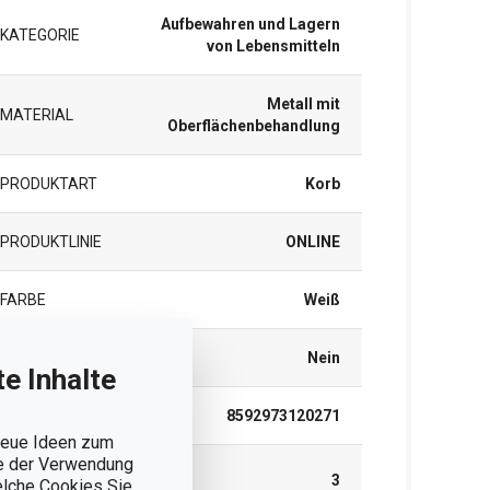
Aufbewahren und Lagern
KATEGORIE
von Lebensmitteln
Metall mit
MATERIAL
Oberflächenbehandlung
PRODUKTART
Korb
PRODUKTLINIE
ONLINE
FARBE
Weiß
SPÜLMASCHINE
Nein
e Inhalte
EAN
8592973120271
 neue Ideen zum
ie der Verwendung
GARANTIE (IN
3
welche Cookies Sie
JAHREN)