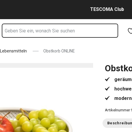
Zum Hauptinhalt springen
Zur Navigation springen
Zur Suche springen
TESCOMA Club
Lebensmitteln
Obstkorb ONLINE
Obstk
geräumi
hochwer
modern
Artikelnummer
Beschreibu