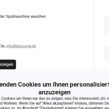
n der Spülmaschine waschen
lín;
info@tescoma.de
nzeigen
enden Cookies um Ihnen personalisiert
anzuzeigen
Cookies um Ihnen nur das zu zeigen, was Sie interessiert, d.h.
 Wohnen. Wenn Sie auf "Alles akzeptieren" klicken, stimmen S
ookies zu. Im Abschnitt "Einstellungen" können Sie auswählen, 