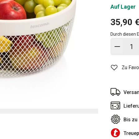
Auf Lager
35,90 
Durch diesen E
In den
Zu Favo
Versan
Liefer
Bis zu
Treue