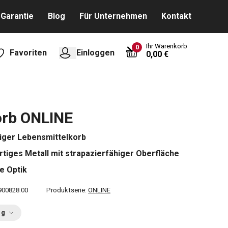
Garantie
Blog
Für Unternehmen
Kontakt
Ihr Warenkorb
0
Favoriten
Einloggen
0,00 €
orb ONLINE
ger Lebensmittelkorb
tiges Metall mit strapazierfähiger Oberfläche
e Optik
900828.00
Produktserie:
ONLINE
ng