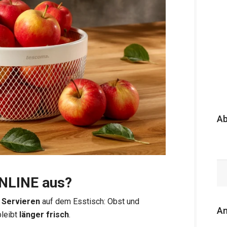
A
ONLINE aus?
 Servieren
auf dem Esstisch: Obst und
An
bleibt
länger frisch
.