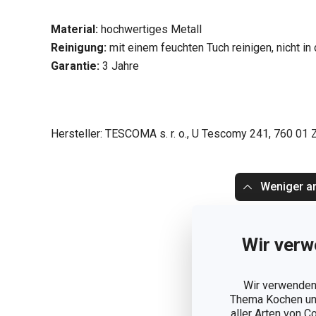
Material:
hochwertiges Metall
Reinigung:
mit einem feuchten Tuch reinigen, nicht i
Garantie:
3 Jahre
Hersteller: TESCOMA s. r. o., U Tescomy 241, 760 01 Z
Weniger a
Wir verw
Wir verwenden 
Thema Kochen und
aller Arten von C