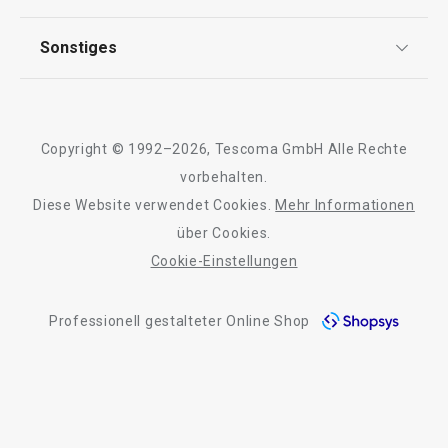
FAQ
Auf Lager
Auf Lager
AGB
TESCOMA Club
Sonstiges
Kontaktformular
Warenkorb
Warenkorb
Design
Garantie
Meilensteine
Trusted Shops
Rücksendung und Reklamation
Über TESCOMA
Copyright © 1992–2026, Tescoma GmbH Alle Rechte
Qualität
Alle Produkte der Linie VITAMINO
Für Unternehmen
vorbehalten.
Diese Website verwendet Cookies.
Mehr Informationen
Barrierefreiheit
über Cookies.
Cookie-Einstellungen
Professionell gestalteter Online Shop