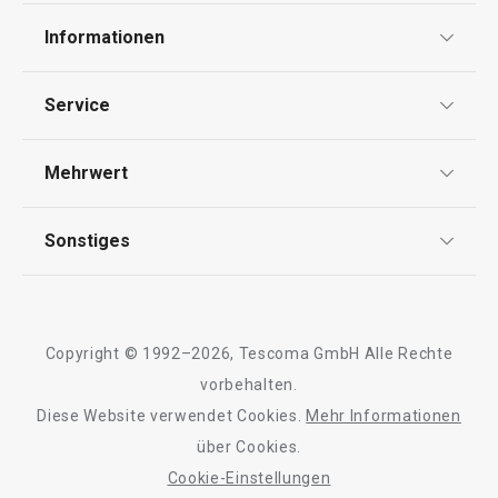
Informationen
Datenschutz
Service
Widerrufsrecht
Versand & Zahlung
Mehrwert
Impressum
FAQ
AGB
TESCOMA Club
Sonstiges
Kontaktformular
Design
Garantie
Meilensteine
Trusted Shops
Rücksendung und Reklamation
Über TESCOMA
Copyright © 1992–2026, Tescoma GmbH Alle Rechte
Qualität
Für Unternehmen
vorbehalten.
Diese Website verwendet Cookies.
Mehr Informationen
Barrierefreiheit
über Cookies.
Cookie-Einstellungen