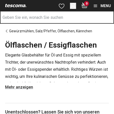
Sie befinden sich auf der Ölflaschen / Essigflaschen Seite
0
Zum Hauptinhalt springen
Zur Navigation springen
Zur Suche springen
MENU
Gewürzmühlen, Salz/Pfeffer, Ölflaschen, Kännchen
Ölflaschen / Essigflaschen
Elegante Glasbehälter für Öl und Essig mit speziellem
Trichter, der unerwünschtes Nachtropfen verhindert. Auch
mit Öl- oder Essigspender erhältlich. Richtiges Würzen ist
wichtig, um Ihre kulinarischen Genüsse zu perfektionieren,
sei es bei
Grill
gerichten, Salaten oder anderen Speisen.
Mehr anzeigen
Tipp
: Einige unserer Ölflaschen haben auch ein
Auslaufsieb, in das Sie Kräuter, Gewürze oder Chilischoten
Unentschlossen? Lassen Sie sich von unseren
geben können.