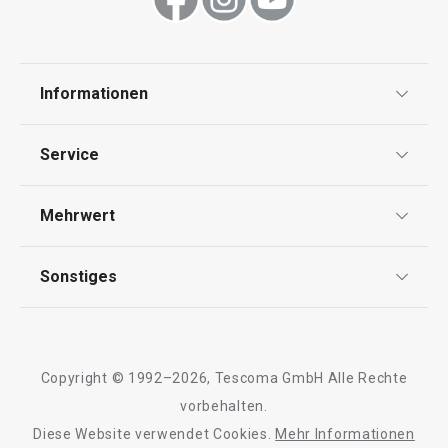
Informationen
Datenschutz
Service
Widerrufsrecht
Versand & Zahlung
Mehrwert
Impressum
FAQ
AGB
TESCOMA Club
Sonstiges
Kontaktformular
Design
Garantie
Meilensteine
Trusted Shops
Rücksendung und Reklamation
Über TESCOMA
Copyright © 1992–2026, Tescoma GmbH Alle Rechte
Qualität
Für Unternehmen
vorbehalten.
Diese Website verwendet Cookies.
Mehr Informationen
Barrierefreiheit