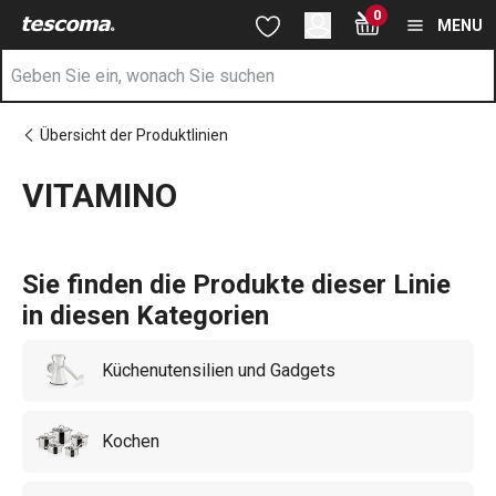
Sie befinden sich auf der VITAMINO Seite
0
Zum Hauptinhalt springen
Zur Navigation springen
Zur Suche springen
MENU
Übersicht der Produktlinien
VITAMINO
Sie finden die Produkte dieser Linie
in diesen Kategorien
Küchenutensilien und Gadgets
Kochen