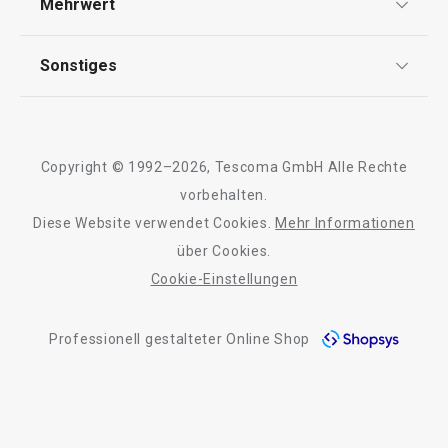
Mehrwert
Impressum
Alle Produkte der Linie VIRGO
FAQ
AGB
TESCOMA Club
Sonstiges
Kontaktformular
Design
Garantie
Meilensteine
Trusted Shops
Rücksendung und Reklamation
Über TESCOMA
Copyright © 1992–2026, Tescoma GmbH Alle Rechte
Qualität
Für Unternehmen
vorbehalten.
Diese Website verwendet Cookies.
Mehr Informationen
Barrierefreiheit
über Cookies.
Cookie-Einstellungen
Professionell gestalteter Online Shop