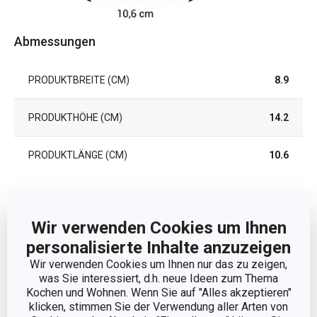
Abmessungen
PRODUKTBREITE (CM)
8.9
PRODUKTHÖHE (CM)
14.2
PRODUKTLÄNGE (CM)
10.6
Andere Parameter
Wir verwenden Cookies um Ihnen
personalisierte Inhalte anzuzeigen
KATEGORIE
Würze
Wir verwenden Cookies um Ihnen nur das zu zeigen,
was Sie interessiert, d.h. neue Ideen zum Thema
MATERIAL
Borosilikatglas, Kork
Kochen und Wohnen. Wenn Sie auf "Alles akzeptieren"
klicken, stimmen Sie der Verwendung aller Arten von