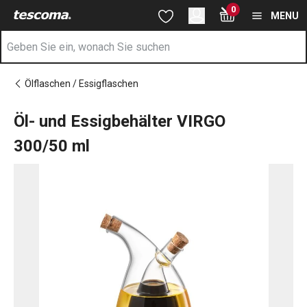
Sie befinden sich auf der Öl- und Essigbehälter VIRGO 300/50 m
0
Zum Hauptinhalt springen
Zur Navigation springen
Zur Suche springen
MENU
Ölflaschen / Essigflaschen
Öl- und Essigbehälter VIRGO
300/50 ml