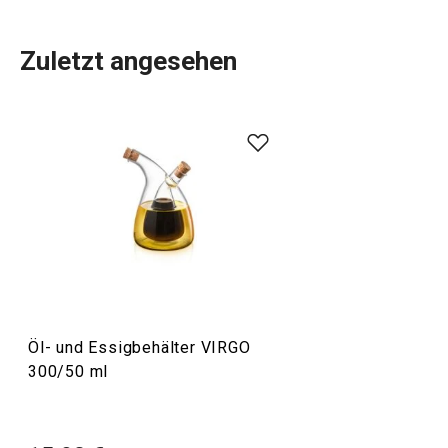
Zuletzt angesehen
Die traditionelle Form und das verwendete Material der
VIRGO
Gewürzmühlen
sprechen viele Kunden an. Diese
klassischen Mühlen mit einem erstklassigen
Keramikmahlwerk sind aus hochwertigem brasilianischem
Kautschukholz gefertigt. Diese Linie umfasst auch Mühlen
aus transparentem Kunststoff.
Essen
Öl- und Essigbehälter VIRGO
300/50 ml