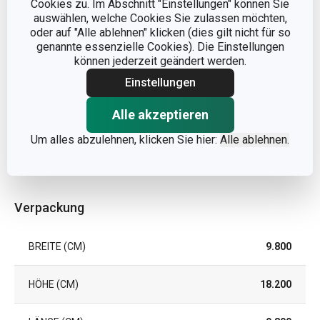
Cookies zu. Im Abschnitt "Einstellungen" können Sie
PRODUKTART
Öl und Essig Behälter
auswählen, welche Cookies Sie zulassen möchten,
oder auf "Alle ablehnen" klicken (dies gilt nicht für so
PRODUKTLINIE
VIRGO
genannte essenzielle Cookies). Die Einstellungen
können jederzeit geändert werden.
SPÜLMASCHINE
Nein
Einstellungen
Alle akzeptieren
EAN
8592973125856
Um alles abzulehnen, klicken Sie hier:
Alle ablehnen.
GARANTIE (IN JAHREN)
3
Verpackung
BREITE (CM)
9.800
HÖHE (CM)
18.200