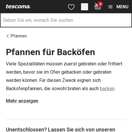
Sie befinden sich auf der Pfannen für Backöfen Seite
0
Zum Hauptinhalt springen
Zur Navigation springen
Zur Suche springen
MENU
Pfannen
Pfannen für Backöfen
Viele Spezialitäten müssen zuerst gebraten oder frittiert
werden, bevor sie im Ofen gebacken oder gebraten
werden können. Für diesen Zweck eignen sich
Backofenpfannen, die sowohl braten als auch
backen
können.
Mehr anzeigen
Ein besonderes Angebot sind die
TESCOMA SmartCLICK
Smart-Backpfannen
mit abnehmbarem Griff. Dieser lässt
Unentschlossen? Lassen Sie sich von unseren
sich beim Einschieben in den Backofen einfach und