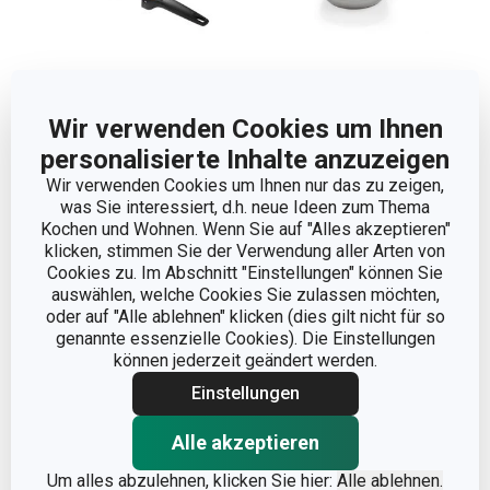
Versandkostenfrei
Wir verwenden Cookies um Ihnen
Bratpfanne SmartCLICK
Bratpfanne GrandCHEF+
personalisierte Inhalte anzuzeigen
ø 28 cm
ø 20 cm
Wir verwenden Cookies um Ihnen nur das zu zeigen,
was Sie interessiert, d.h. neue Ideen zum Thema
64,90 €
32,90 €
Kochen und Wohnen. Wenn Sie auf "Alles akzeptieren"
Auf Lager
Auf Lager
klicken, stimmen Sie der Verwendung aller Arten von
Cookies zu. Im Abschnitt "Einstellungen" können Sie
Warenkorb
Warenkorb
auswählen, welche Cookies Sie zulassen möchten,
oder auf "Alle ablehnen" klicken (dies gilt nicht für so
genannte essenzielle Cookies). Die Einstellungen
können jederzeit geändert werden.
Einstellungen
Alle akzeptieren
Um alles abzulehnen, klicken Sie hier:
Alle ablehnen.