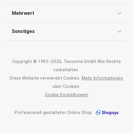
Widerrufsrecht
Versand & Zahlung
Mehrwert
Impressum
FAQ
AGB
TESCOMA Club
Sonstiges
Kontaktformular
Design
Garantie
Meilensteine
Trusted Shops
Rücksendung und Reklamation
Über TESCOMA
Copyright © 1992–2026, Tescoma GmbH Alle Rechte
Qualität
Für Unternehmen
vorbehalten.
Diese Website verwendet Cookies.
Mehr Informationen
Barrierefreiheit
über Cookies.
Cookie-Einstellungen
Professionell gestalteter Online Shop