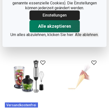
genannte essenzielle Cookies). Die Einstellungen
Förmchen für
Ständer für die
können jederzeit geändert werden.
Bienenkörbchen DELÍCIA
Bienenkörbchen DELÍCIA
Einstellungen
4,40 €
12,90 €
Alle akzeptieren
Auf Lager
Auf Lager
Um alles abzulehnen, klicken Sie hier:
Alle ablehnen.
Warenkorb
Warenkorb
Versandkostenfrei