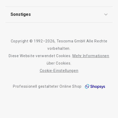
FAQ
AGB
TESCOMA Club
Sonstiges
Kontaktformular
Design
Garantie
Meilensteine
Trusted Shops
Rücksendung und Reklamation
Über TESCOMA
Copyright © 1992–2026, Tescoma GmbH Alle Rechte
Qualität
Für Unternehmen
vorbehalten.
Diese Website verwendet Cookies.
Mehr Informationen
Barrierefreiheit
über Cookies.
Cookie-Einstellungen
Professionell gestalteter Online Shop