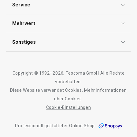
Datenschutz
Service
Widerrufsrecht
Versand & Zahlung
Mehrwert
Impressum
FAQ
AGB
TESCOMA Club
Sonstiges
Kontaktformular
Design
Garantie
Meilensteine
Trusted Shops
Rücksendung und Reklamation
Über TESCOMA
Copyright © 1992–2026, Tescoma GmbH Alle Rechte
Qualität
Für Unternehmen
vorbehalten.
Diese Website verwendet Cookies.
Mehr Informationen
Barrierefreiheit
über Cookies.
Cookie-Einstellungen
Professionell gestalteter Online Shop