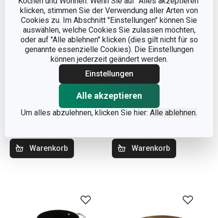
Kochen und Wohnen. Wenn Sie auf "Alles akzeptieren"
klicken, stimmen Sie der Verwendung aller Arten von
Cookies zu. Im Abschnitt "Einstellungen" können Sie
auswählen, welche Cookies Sie zulassen möchten,
oder auf "Alle ablehnen" klicken (dies gilt nicht für so
genannte essenzielle Cookies). Die Einstellungen
können jederzeit geändert werden.
Einstellungen
Glasschüssel GIRO
Spiralförmiger
Alle akzeptieren
ø 20 cm
Schneebesen GrandCHEF
Um alles abzulehnen, klicken Sie hier:
Alle ablehnen.
11,90 €
6,90 €
Auf Lager
Auf Lager
Warenkorb
Warenkorb