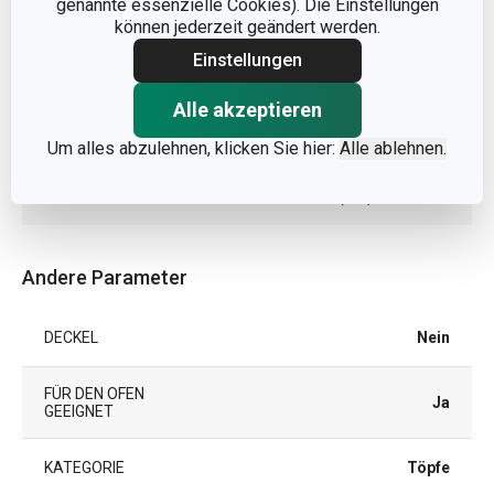
genannte essenzielle Cookies). Die Einstellungen
VOLUMEN (L)
3.5
können jederzeit geändert werden.
Einstellungen
PRODUKTLÄNGE (CM)
28.5
Alle akzeptieren
DURCHMESSER (CM)
20
Um alles abzulehnen, klicken Sie hier:
Alle ablehnen.
DURCHMESSER DES INDUKTIONSBODENS (CM)
15
Andere Parameter
DECKEL
Nein
FÜR DEN OFEN
Ja
GEEIGNET
KATEGORIE
Töpfe