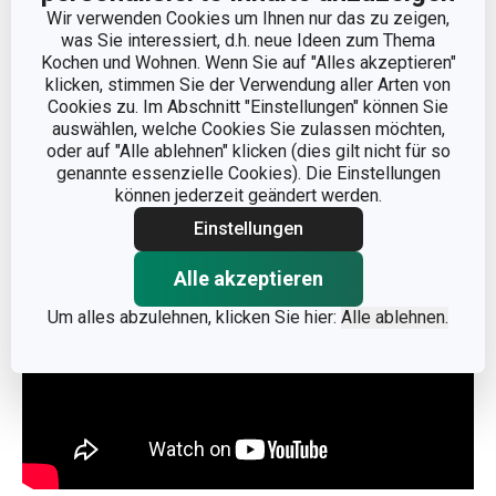
Farbschema der Küche passt
Wir verwenden Cookies um Ihnen nur das zu zeigen,
Wir gewähren ihnen eine erweiterte Garantie von 3
was Sie interessiert, d.h. neue Ideen zum Thema
Kochen und Wohnen. Wenn Sie auf "Alles akzeptieren"
Jahren!
klicken, stimmen Sie der Verwendung aller Arten von
Cookies zu. Im Abschnitt "Einstellungen" können Sie
auswählen, welche Cookies Sie zulassen möchten,
oder auf "Alle ablehnen" klicken (dies gilt nicht für so
Hersteller: TESCOMA s. r. o., U Tescomy 241, 760 01 Zlín;
genannte essenzielle Cookies). Die Einstellungen
info@tescoma.de
können jederzeit geändert werden.
Einstellungen
Alle akzeptieren
Um alles abzulehnen, klicken Sie hier:
Alle ablehnen.