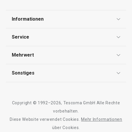
Informationen
Datenschutz
Service
Besteckeinsatz FlexiSPACE
Schubladeneinsa
Widerrufsrecht
370 x 222 mm
370 x 74 mm
Versand & Zahlung
Mehrwert
Impressum
FAQ
AGB
TESCOMA Club
Sonstiges
19,90 €
Kontaktformular
11,90 €
Design
Auf Lager
Auf Lager
Garantie
Meilensteine
Trusted Shops
Warenkorb
Warenkorb
Rücksendung und Reklamation
Über TESCOMA
Copyright © 1992–2026, Tescoma GmbH Alle Rechte
Qualität
Für Unternehmen
vorbehalten.
Diese Website verwendet Cookies.
Mehr Informationen
Barrierefreiheit
Alle Produkte der Linie FlexiSPACE
über Cookies.