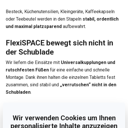
Besteck, Küchenutensilien, Kleingeräte, Kaffeekapseln
oder Teebeutel werden in den Stapeln
stabil, ordentlich
und maximal platzsparend
aufbewahrt.
FlexiSPACE bewegt sich nicht in
der Schublade
Wir liefern die Einsätze mit
Universalkupplungen und
rutschfesten Füßen
für eine einfache und schnelle
Montage. Dank ihnen halten die einzelnen Tabletts fest
zusammen, sind stabil und
„verrutschen“ nicht in den
Schubladen
.
Wir fertigen sie aus hochwertigem, extrem langlebigem
Kunststoff an
Wir verwenden Cookies um Ihnen
Sie haben eine angenehme neutrale Farbe, die zu jedem
personalisierte Inhalte anzuzeigen