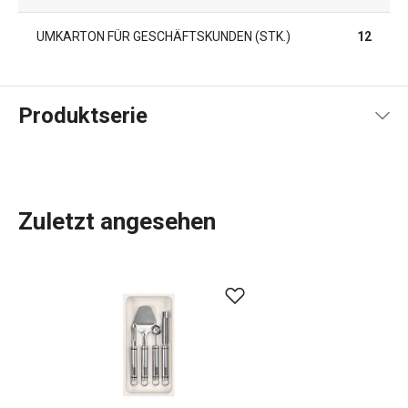
UMKARTON FÜR GESCHÄFTSKUNDEN (STK.)
12
Produktserie
Zuletzt angesehen
Unauffällige, aber sehr nützliche Küchenhelfer, die Sie vor
allem in Schränken und Schubladen finden werden. Das
sind die Produkte der Produktlinie FlexiSPACE. Dabei
handelt es sich um eine große Auswahl an
Schubladenablagen
zur Aufbewahrung von
Küchenutensilien, Teller- und Deckelablagen, Hängehalter