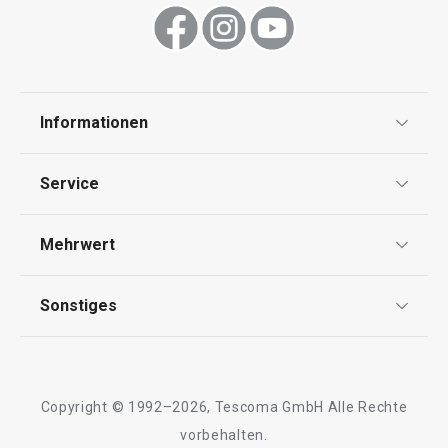
Schneiden
Getränke
Informationen
Datenschutz
Essen
Service
Widerrufsrecht
Versand & Zahlung
Mehrwert
Impressum
FAQ
AGB
TESCOMA Club
Sonstiges
Kontaktformular
Design
Garantie
Meilensteine
Trusted Shops
Rücksendung und Reklamation
Über TESCOMA
Copyright © 1992–2026, Tescoma GmbH Alle Rechte
Qualität
Für Unternehmen
vorbehalten.