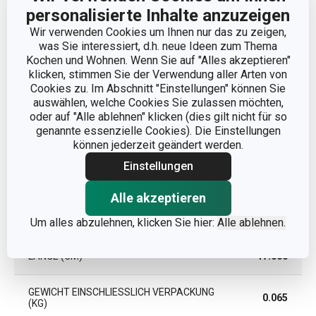
personalisierte Inhalte anzuzeigen
EAN
8595028406894
Wir verwenden Cookies um Ihnen nur das zu zeigen,
was Sie interessiert, d.h. neue Ideen zum Thema
GARANTIE (IN JAHREN)
2
Kochen und Wohnen. Wenn Sie auf "Alles akzeptieren"
klicken, stimmen Sie der Verwendung aller Arten von
Cookies zu. Im Abschnitt "Einstellungen" können Sie
auswählen, welche Cookies Sie zulassen möchten,
Verpackung
oder auf "Alle ablehnen" klicken (dies gilt nicht für so
genannte essenzielle Cookies). Die Einstellungen
können jederzeit geändert werden.
TEILE IM SET
4
Einstellungen
BREITE (CM)
13.000
Alle akzeptieren
HÖHE (CM)
1.900
Um alles abzulehnen, klicken Sie hier:
Alle ablehnen.
LÄNGE (CM)
17.000
GEWICHT EINSCHLIESSLICH VERPACKUNG (
0.065
KG)