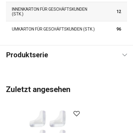
INNENKARTON FÜR GESCHÄFTSKUNDEN
12
(STK.)
UMKARTON FÜR GESCHÄFTSKUNDEN (STK.)
96
Produktserie
Zuletzt angesehen
Das umfangreiche PRESTO-Sortiment umfasst
grundlegende
praktische Küchenutensilien
. Sie werden
aus hochwertigen Materialien hergestellt und sind
dennoch erschwinglich. In der PRESTO-Linie finden Sie