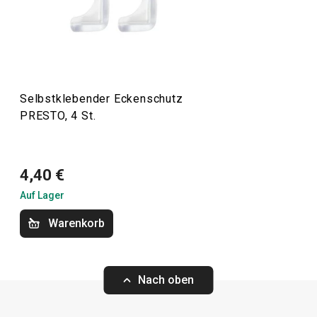
Schaber
,
Dosenöffner
,
Schöpfkellen
,
Siebe
,
Messer
und
andere Küchengeräte. Die Küchengeräte von PRESTO
erleichtern sowohl erfahrenen als auch unerfahrenen
Köchen die Arbeit.
Selbstklebender Eckenschutz
PRESTO, 4 St.
Kochen
Küchenutensilien und Gadgets
4,40 €
Auf Lager
Backen
Warenkorb
Haushalt
Nach oben
Waschen und Reinigen