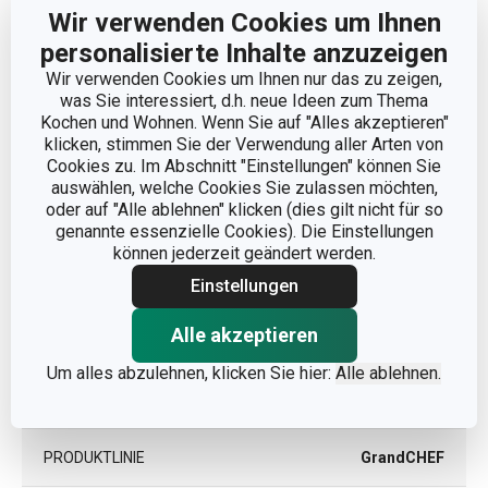
Wir verwenden Cookies um Ihnen
PRODUKTBREITE (CM)
3
personalisierte Inhalte anzuzeigen
Wir verwenden Cookies um Ihnen nur das zu zeigen,
PRODUKTHÖHE (CM)
3
was Sie interessiert, d.h. neue Ideen zum Thema
Kochen und Wohnen. Wenn Sie auf "Alles akzeptieren"
klicken, stimmen Sie der Verwendung aller Arten von
PRODUKTLÄNGE (CM)
33.5
Cookies zu. Im Abschnitt "Einstellungen" können Sie
auswählen, welche Cookies Sie zulassen möchten,
oder auf "Alle ablehnen" klicken (dies gilt nicht für so
Andere Parameter
genannte essenzielle Cookies). Die Einstellungen
können jederzeit geändert werden.
KATEGORIE
Küchenutensilien
Einstellungen
Alle akzeptieren
MATERIAL
Rostfreier Edelstahl
Um alles abzulehnen, klicken Sie hier:
Alle ablehnen.
PRODUKTART
Serviergabel
PRODUKTLINIE
GrandCHEF