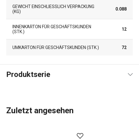
GEWICHT EINSCHLIESSLICH VERPACKUNG (
0.088
KG)
INNENKARTON FÜR GESCHÄFTSKUNDEN
12
(STK.)
UMKARTON FÜR GESCHÄFTSKUNDEN (STK.)
72
Produktserie
Zuletzt angesehen
Das umfassende Angebot an
Küchenwerkzeugen und -
geräten
von GrandCHEF ist sowohl für traditionelle als