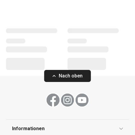
Erleichterung des Bügelns
, Sie sind in der richtigen
Kategorie. Wir haben auch die Düfte für Ihr Zuhause nicht
vergessen:
Duftzerstäuber
,
Duftlampen
und
Nachfüllpackungen.
Haushalt
Haushaltsgeräte
Nach oben
Essen
Waschen und Reinigen
Informationen