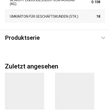
0.108
KG)
UMKARTON FÜR GESCHÄFTSKUNDEN (STK.)
18
Produktserie
Zuletzt angesehen
Alles, was Sie brauchen, um Ihr
Zuhause
zu einem
schönen und gemütlichen Ort zum Leben zu machen,
finden Sie in der Linie FANCY HOME. Ob es um das
Essen
geht, um die Organisation Ihres Zuhauses mit
Aufbewahrungsboxen
und
Organizern
oder um die