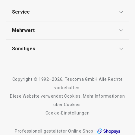
Datenschutz
Service
Widerrufsrecht
Versand & Zahlung
Mehrwert
Impressum
FAQ
AGB
TESCOMA Club
Sonstiges
Kontaktformular
Design
Garantie
Meilensteine
Wasserverdunster FANCY HOME
Wäschesack FA
Trusted Shops
Rücksendung und Reklamation
Stones 420 ml
Über TESCOMA
Copyright © 1992–2026, Tescoma GmbH Alle Rechte
Qualität
Für Unternehmen
vorbehalten.
Diese Website verwendet Cookies.
Mehr Informationen
Barrierefreiheit
16,90 €
35,90 €
über Cookies.
Auf Lager
Auf Lager
Cookie-Einstellungen
Warenkorb
Farbe wählen
Professionell gestalteter Online Shop