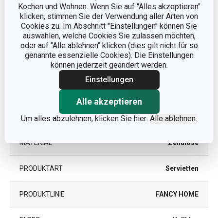
Abmessungen
Kochen und Wohnen. Wenn Sie auf "Alles akzeptieren"
klicken, stimmen Sie der Verwendung aller Arten von
Cookies zu. Im Abschnitt "Einstellungen" können Sie
PRODUKTBREITE (CM)
33
auswählen, welche Cookies Sie zulassen möchten,
oder auf "Alle ablehnen" klicken (dies gilt nicht für so
PRODUKTLÄNGE (CM)
genannte essenzielle Cookies). Die Einstellungen
33
können jederzeit geändert werden.
Einstellungen
Andere Parameter
Alle akzeptieren
KATEGORIE
Platzdeckchen
Um alles abzulehnen, klicken Sie hier:
Alle ablehnen.
MATERIAL
Zellulose
PRODUKTART
Servietten
PRODUKTLINIE
FANCY HOME