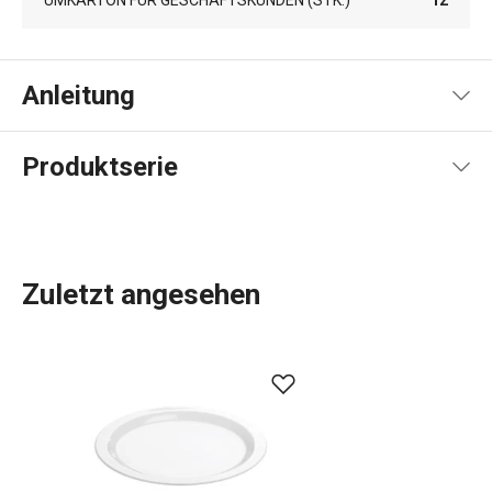
UMKARTON FÜR GESCHÄFTSKUNDEN (STK.)
12
Anleitung
Gebrauchsanleitung & Sicherheitsinformationen
Produktserie
Zuletzt angesehen
Die Produktreihe GUSTITO ist ein Design und viele
Kombinationsmöglichkeiten. Frühstück, Snacks und
festliche Leckereien kommen auf schneeweißem
Porzellan besonders gut zur Geltung. Ob Sie nun elegante
Kaffeetassen
,
Teetassen
oder ein
Porzellan-Service