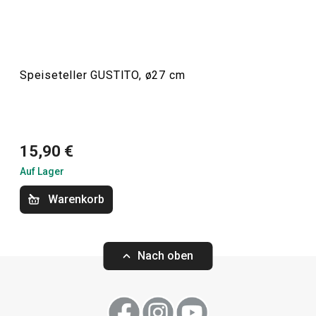
suchen, Sie werden sie in dieser Linie finden. Die
Geschirrserie GUSTITO ist für Kunden gedacht, die
Qualität und zeitloses Design bevorzugen.
Speiseteller GUSTITO, ø27 cm
Essen
Getränke
15,90 €
Auf Lager
Haushalt
Warenkorb
Nach oben