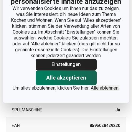
personalisierte Inhalte anzuzeigen
KATEGORIE
Teller
Wir verwenden Cookies um Ihnen nur das zu zeigen,
was Sie interessiert, d.h. neue Ideen zum Thema
MATERIAL
Porzellan
Kochen und Wohnen. Wenn Sie auf "Alles akzeptieren"
klicken, stimmen Sie der Verwendung aller Arten von
Cookies zu. Im Abschnitt "Einstellungen" können Sie
MIKROWELLENGEEIGNET
Ja
auswählen, welche Cookies Sie zulassen möchten,
oder auf "Alle ablehnen" klicken (dies gilt nicht für so
PRODUKTART
Speiseteller
genannte essenzielle Cookies). Die Einstellungen
können jederzeit geändert werden.
PRODUKTLINIE
GUSTITO
Einstellungen
Alle akzeptieren
TIEFKÜHLGEEIGNET
Ja
Um alles abzulehnen, klicken Sie hier:
Alle ablehnen.
FARBE
Weiß
SPÜLMASCHINE
Ja
EAN
8595028429220