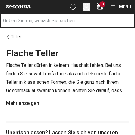
Sie befinden sich auf der Flache Teller Seite
0
Zum Hauptinhalt springen
Zur Navigation springen
Zur Suche springen
MENU
Teller
Flache Teller
Flache Teller dürfen in keinem Haushalt fehlen. Bei uns
finden Sie sowohl einfarbige als auch dekorierte flache
Teller in klassischen Formen, die Sie ganz nach Ihrem
Geschmack auswählen können. Achten Sie darauf, dass
Sie auch genügend
tiefe Teller
,
Servierschalen
und
Mehr anzeigen
Besteck
haben, damit Sie Ihre Familie oder Freunde mit
dem makellosen Servieren Ihrer kulinarischen
Köstlichkeiten beeindrucken können.
Unentschlossen? Lassen Sie sich von unseren