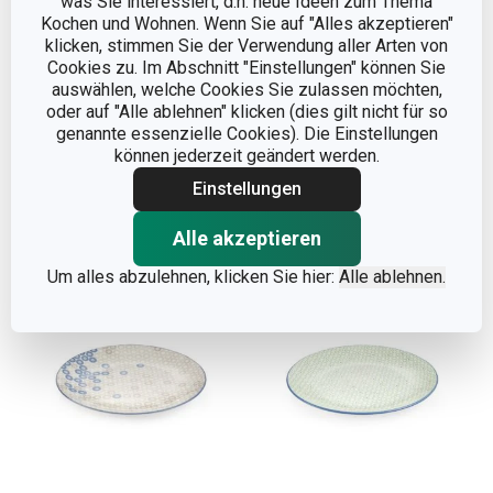
was Sie interessiert, d.h. neue Ideen zum Thema
Kochen und Wohnen. Wenn Sie auf "Alles akzeptieren"
klicken, stimmen Sie der Verwendung aller Arten von
Speiseteller CREMA
Speiseteller FRESCO
Cookies zu. Im Abschnitt "Einstellungen" können Sie
ø 27 cm
ø 27 cm, Mikado
auswählen, welche Cookies Sie zulassen möchten,
oder auf "Alle ablehnen" klicken (dies gilt nicht für so
13,90 €
9,90 €
genannte essenzielle Cookies). Die Einstellungen
Auf Lager
Auf Lager
können jederzeit geändert werden.
Einstellungen
Warenkorb
Warenkorb
Alle akzeptieren
Um alles abzulehnen, klicken Sie hier:
Alle ablehnen.