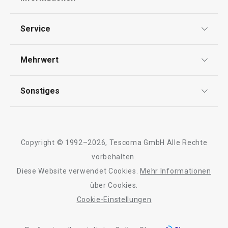
Datenschutz
Service
Widerrufsrecht
Versand & Zahlung
Mehrwert
Impressum
FAQ
AGB
TESCOMA Club
Sonstiges
Kontaktformular
Design
Garantie
Meilensteine
Trusted Shops
Rücksendung und Reklamation
Über TESCOMA
Copyright © 1992–2026, Tescoma GmbH Alle Rechte
Qualität
Für Unternehmen
vorbehalten.
Diese Website verwendet Cookies.
Mehr Informationen
Barrierefreiheit
über Cookies.
Cookie-Einstellungen