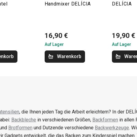
tel
Handmixer DELÍCIA
DELÍCIA
16,90 €
19,90 €
Auf Lager
Auf Lager
enkorb
Warenkorb
Ware
tensilien
, die Ihnen jeden Tag die Arbeit erleichtern? In der DELÍ
abei:
Backbleche
in verschiedenen Größen,
Backformen
in allen
 und
Brotformen
und Dutzende verschiedene
Backwerkzeuge
. W
ir Gadgets entwickelt, die das Backen zum Kinderspiel machen