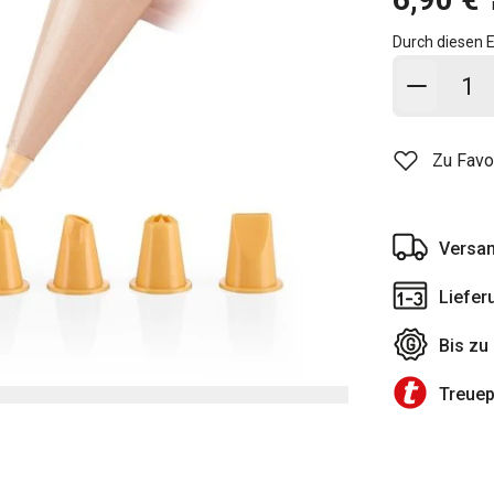
Durch diesen E
In den
Zu Favo
Versan
Liefer
Bis zu
Treue