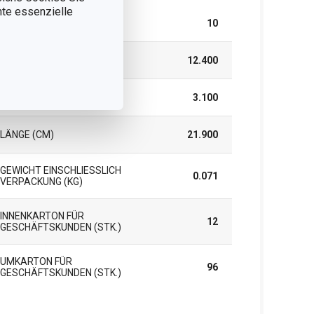
nnte essenzielle
TEILE IM SET
10
BREITE (CM)
12.400
HÖHE (CM)
3.100
LÄNGE (CM)
21.900
GEWICHT EINSCHLIESSLICH V
0.071
ERPACKUNG (KG)
INNENKARTON FÜR
12
GESCHÄFTSKUNDEN (STK.)
UMKARTON FÜR
96
GESCHÄFTSKUNDEN (STK.)