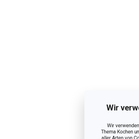
Wir verw
Wir verwenden 
Thema Kochen und
aller Arten von C