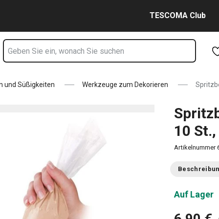
üllen Seite
Zum Hauptinhalt springen
Zur Navigation springen
Zur Suche springen
TESCOMA Club
n und Süßigkeiten
Werkzeuge zum Dekorieren
Spritzb
Spritz
10 St.,
Artikelnummer
Beschreibu
Auf Lager
6,90 €