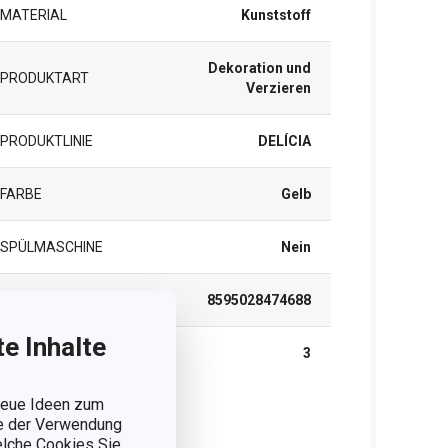
MATERIAL
Kunststoff
Dekoration und
PRODUKTART
Verzieren
PRODUKTLINIE
DELÍCIA
FARBE
Gelb
SPÜLMASCHINE
Nein
EAN
8595028474688
e Inhalte
GARANTIE (IN JAHREN)
3
 neue Ideen zum
ie der Verwendung
rpackung
welche Cookies Sie