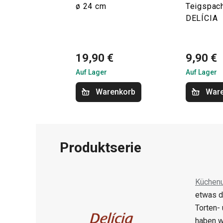
ø 24 cm
Teigspach
DELÍCIA
19,90 €
9,90 €
Auf Lager
Auf Lager
Warenkorb
War
Produktserie
Küchenu
etwas d
Torten-
haben w