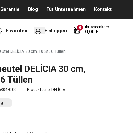
Garantie
Blog
Für Unternehmen
Kontakt
Ihr Warenkorb
0
Favoriten
Einloggen
0,00 €
eutel DELÍCIA 30 cm, 10 St., 6 Tüllen
beutel DELÍCIA 30 cm,
 6 Tüllen
630470.00
Produktserie:
DELÍCIA
ng