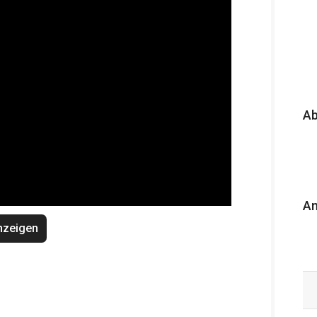
A
An
nzeigen