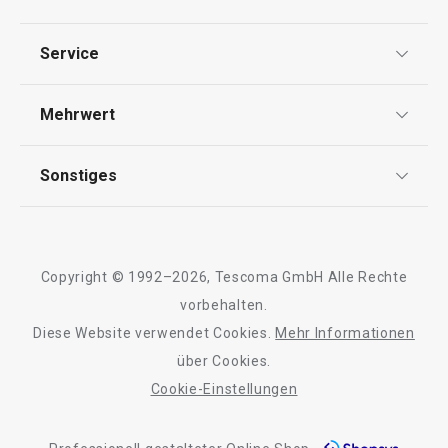
Datenschutz
Service
Tasse EMOTION 440 ml
Dessertteller E
Widerrufsrecht
Versand & Zahlung
Mehrwert
Impressum
FAQ
AGB
TESCOMA Club
9,90 €
9,90 €
Sonstiges
Kontaktformular
Nicht lieferbar
Nicht lieferbar
Design
Garantie
Meilensteine
Farbe wählen
Farbe wählen
Trusted Shops
Rücksendung und Reklamation
Über TESCOMA
Copyright © 1992–2026, Tescoma GmbH Alle Rechte
Qualität
Für Unternehmen
vorbehalten.
Diese Website verwendet Cookies.
Mehr Informationen
Barrierefreiheit
über Cookies.
Cookie-Einstellungen