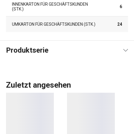
INNENKARTON FÜR GESCHÄFTSKUNDEN
6
(STK.)
UMKARTON FÜR GESCHÄFTSKUNDEN (STK.)
24
Produktserie
Zuletzt angesehen
Mit dem Porzellangeschirr EMOTION, das sich durch
seine einzigartige Craquelé-Glasur auszeichnet, wird das
tägliche
Essen
zu einem einzigartigen ästhetischen
Erlebnis. Jedes Stück ist ein Original. In dieser
Produktlinie finden Sie attraktive
Teller
,
Tassen
und