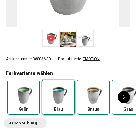
Artikelnummer
388036.30
Produktserie:
EMOTION
Farbvariante wählen
Grün
Blau
Braun
Grau
Beschreibung