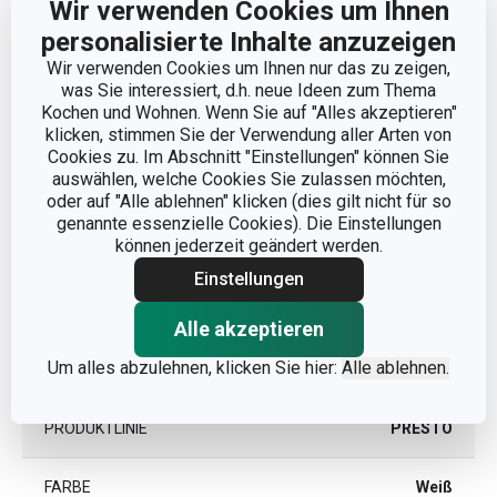
Wir verwenden Cookies um Ihnen
Abmessungen
personalisierte Inhalte anzuzeigen
Wir verwenden Cookies um Ihnen nur das zu zeigen,
PRODUKTLÄNGE (CM)
17
was Sie interessiert, d.h. neue Ideen zum Thema
Kochen und Wohnen. Wenn Sie auf "Alles akzeptieren"
klicken, stimmen Sie der Verwendung aller Arten von
Cookies zu. Im Abschnitt "Einstellungen" können Sie
Andere Parameter
auswählen, welche Cookies Sie zulassen möchten,
oder auf "Alle ablehnen" klicken (dies gilt nicht für so
genannte essenzielle Cookies). Die Einstellungen
KATEGORIE
Teigrad
können jederzeit geändert werden.
Einstellungen
Kunststoff, rostfreier
MATERIAL
Edelstahl
Alle akzeptieren
Um alles abzulehnen, klicken Sie hier:
Alle ablehnen.
PRODUKTART
Teigrolle
PRODUKTLINIE
PRESTO
FARBE
Weiß