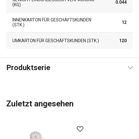
0.044
KG)
INNENKARTON FÜR GESCHÄFTSKUNDEN
12
(STK.)
UMKARTON FÜR GESCHÄFTSKUNDEN (STK.)
120
Produktserie
Zuletzt angesehen
Das umfangreiche PRESTO-Sortiment umfasst
grundlegende
praktische Küchenutensilien
. Sie werden
aus hochwertigen Materialien hergestellt und sind