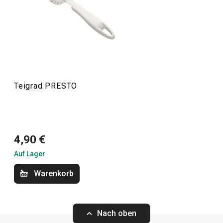
dennoch erschwinglich. In der PRESTO-Linie finden Sie
Schaber
,
Dosenöffner
,
Schöpfkellen
,
Siebe
,
Messer
und
andere Küchengeräte. Die Küchengeräte von PRESTO
erleichtern sowohl erfahrenen als auch unerfahrenen
Köchen die Arbeit.
Teigrad PRESTO
Kochen
Küchenutensilien und Gadgets
4,90 €
Auf Lager
Backen
Warenkorb
Haushalt
Nach oben