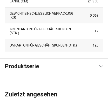
LÄNGE (CM)
21.300
GEWICHT EINSCHLIESSLICH VERPACKUNG (
0.069
KG)
INNENKARTON FÜR GESCHÄFTSKUNDEN
12
(STK.)
UMKARTON FÜR GESCHÄFTSKUNDEN (STK.)
120
Produktserie
Zuletzt angesehen
Küchenutensilien
, die Ihnen jeden Tag die Arbeit