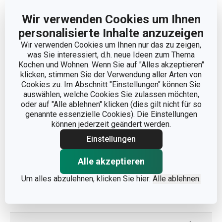
Wir verwenden Cookies um Ihnen
Abmessungen
personalisierte Inhalte anzuzeigen
Wir verwenden Cookies um Ihnen nur das zu zeigen,
was Sie interessiert, d.h. neue Ideen zum Thema
PRODUKTBREITE (CM)
7
Kochen und Wohnen. Wenn Sie auf "Alles akzeptieren"
klicken, stimmen Sie der Verwendung aller Arten von
PRODUKTLÄNGE (CM)
17
Cookies zu. Im Abschnitt "Einstellungen" können Sie
auswählen, welche Cookies Sie zulassen möchten,
oder auf "Alle ablehnen" klicken (dies gilt nicht für so
genannte essenzielle Cookies). Die Einstellungen
Andere Parameter
können jederzeit geändert werden.
Einstellungen
KATEGORIE
Teigrad
Alle akzeptieren
MATERIAL
Nylon
Um alles abzulehnen, klicken Sie hier:
Alle ablehnen.
PRODUKTART
Teigrolle