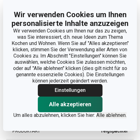
Wir verwenden Cookies um Ihnen
personalisierte Inhalte anzuzeigen
Wir verwenden Cookies um Ihnen nur das zu zeigen,
was Sie interessiert, d.h. neue Ideen zum Thema
Abmessungen
Kochen und Wohnen. Wenn Sie auf "Alles akzeptieren"
klicken, stimmen Sie der Verwendung aller Arten von
Cookies zu. Im Abschnitt "Einstellungen" können Sie
PRODUKTLÄNGE (CM)
13
auswählen, welche Cookies Sie zulassen möchten,
oder auf "Alle ablehnen" klicken (dies gilt nicht für so
genannte essenzielle Cookies). Die Einstellungen
Andere Parameter
können jederzeit geändert werden.
Einstellungen
KATEGORIE
Küchenutensilien
Alle akzeptieren
MATERIAL
Kunststoff
Um alles abzulehnen, klicken Sie hier:
Alle ablehnen.
PRODUKTART
Teigspachtel