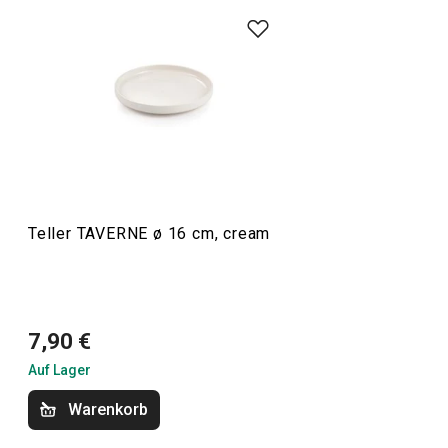
Becher bilden das Sortiment der neuen, umfassenden
Geschirrserie TAVERNE. Sie zeichnen sich durch eine
elegante Formensprache aus und sind in zwei
Farbvarianten erhältlich - „cream“ (cremefarben) und
„mocca“ (warmbraun). Ein großer Vorteil des TAVERNE
Geschirrs
aus Keramik ist die Möglichkeit, beide Farben
und alle Größen miteinander zu kombinieren.
Teller TAVERNE ø 16 cm, cream
Essen
Getränke
7,90 €
Auf Lager
Warenkorb