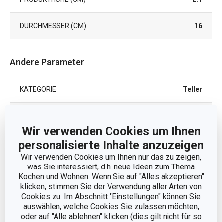
DURCHMESSER (CM)
16
Andere Parameter
KATEGORIE
Teller
MATERIAL
Keramik
Wir verwenden Cookies um Ihnen
MIKROWELLENGEEIGNET
Ja
personalisierte Inhalte anzuzeigen
Wir verwenden Cookies um Ihnen nur das zu zeigen,
was Sie interessiert, d.h. neue Ideen zum Thema
PRODUKTART
Dessertteller
Kochen und Wohnen. Wenn Sie auf "Alles akzeptieren"
klicken, stimmen Sie der Verwendung aller Arten von
PRODUKTLINIE
TAVERNE
Cookies zu. Im Abschnitt "Einstellungen" können Sie
auswählen, welche Cookies Sie zulassen möchten,
oder auf "Alle ablehnen" klicken (dies gilt nicht für so
SPÜLMASCHINE
Ja