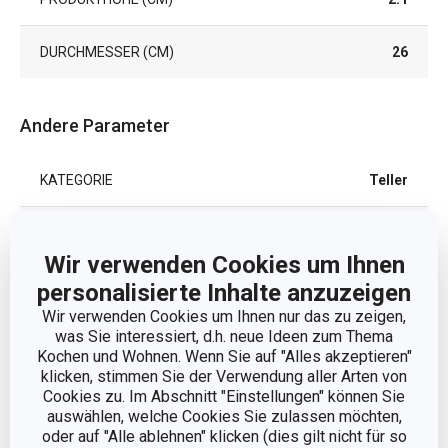
DURCHMESSER (CM)
26
Andere Parameter
KATEGORIE
Teller
MATERIAL
Keramik
Wir verwenden Cookies um Ihnen
MIKROWELLENGEEIGNET
Ja
personalisierte Inhalte anzuzeigen
Wir verwenden Cookies um Ihnen nur das zu zeigen,
was Sie interessiert, d.h. neue Ideen zum Thema
PRODUKTART
Speiseteller
Kochen und Wohnen. Wenn Sie auf "Alles akzeptieren"
klicken, stimmen Sie der Verwendung aller Arten von
PRODUKTLINIE
TAVERNE
Cookies zu. Im Abschnitt "Einstellungen" können Sie
auswählen, welche Cookies Sie zulassen möchten,
oder auf "Alle ablehnen" klicken (dies gilt nicht für so
SPÜLMASCHINE
Ja