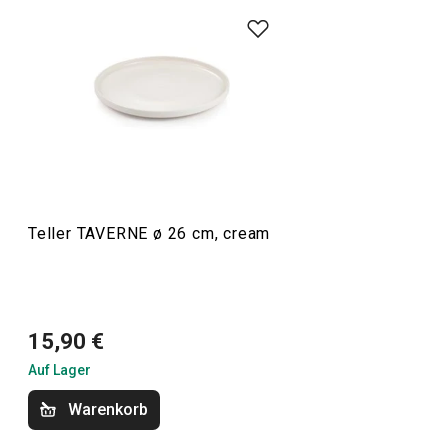
Becher bilden das Sortiment der neuen, umfassenden
Geschirrserie TAVERNE. Sie zeichnen sich durch eine
elegante Formensprache aus und sind in zwei
Farbvarianten erhältlich - „cream“ (cremefarben) und
„mocca“ (warmbraun). Ein großer Vorteil des TAVERNE
Geschirrs
aus Keramik ist die Möglichkeit, beide Farben
und alle Größen miteinander zu kombinieren.
Teller TAVERNE ø 26 cm, cream
Essen
Getränke
15,90 €
Auf Lager
Warenkorb