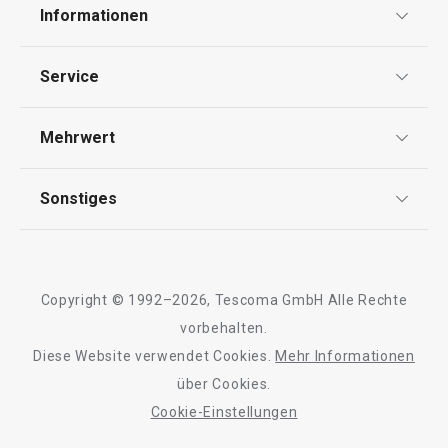
Informationen
Datenschutz
Service
Widerrufsrecht
Versand & Zahlung
Mehrwert
Impressum
FAQ
AGB
TESCOMA Club
Sonstiges
Kontaktformular
Design
Garantie
Meilensteine
Trusted Shops
Rücksendung und Reklamation
Über TESCOMA
Copyright © 1992–2026, Tescoma GmbH Alle Rechte
Qualität
Für Unternehmen
vorbehalten.
Diese Website verwendet Cookies.
Mehr Informationen
Barrierefreiheit
über Cookies.
Cookie-Einstellungen