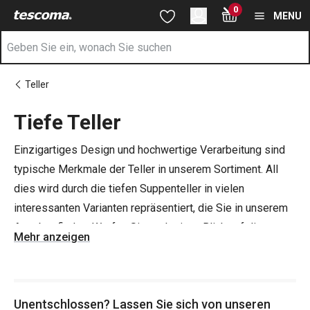
Sie befinden sich auf der Tiefe Teller Seite
0
Zum Hauptinhalt springen
Zur Navigation springen
Zur Suche springen
MENU
Teller
Tiefe Teller
Einzigartiges Design und hochwertige Verarbeitung sind
typische Merkmale der Teller in unserem Sortiment. All
dies wird durch die tiefen Suppenteller in vielen
interessanten Varianten repräsentiert, die Sie in unserem
Angebot finden. Werfen Sie auch einen Blick auf die
Mehr anzeigen
flachen Teller
, oder blitzen Sie vor Ihrem Besuch ein
schönes neues
Porzellanservice
zum Servieren von
Heißgetränken auf.
Unentschlossen? Lassen Sie sich von unseren