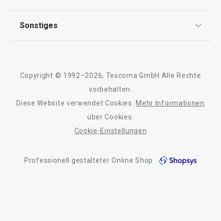
FAQ
Auf Lager
Auf Lager
AGB
TESCOMA Club
Sonstiges
Kontaktformular
Warenkorb
Warenkorb
Design
Garantie
Meilensteine
Trusted Shops
Rücksendung und Reklamation
Über TESCOMA
Copyright © 1992–2026, Tescoma GmbH Alle Rechte
Qualität
Alle Produkte der Linie PRESIDENT Stone
Für Unternehmen
vorbehalten.
Diese Website verwendet Cookies.
Mehr Informationen
Barrierefreiheit
über Cookies.
Cookie-Einstellungen
Professionell gestalteter Online Shop